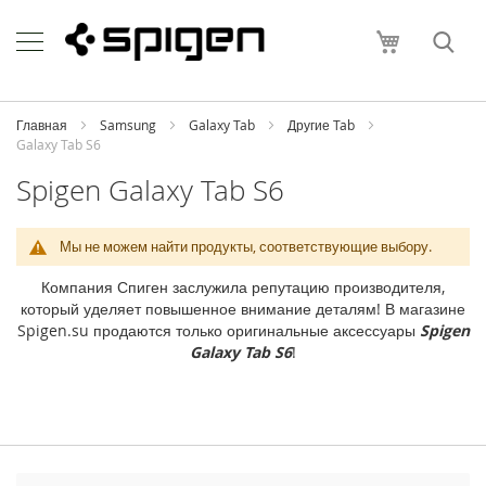
Skip
Apple
to
Моя корзи
Content
i
P
h
o
Главная
Samsung
Galaxy Tab
Другие Tab
n
Galaxy Tab S6
e
Spigen Galaxy Tab S6
i
P
h
Мы не можем найти продукты, соответствующие выбору.
o
n
Компания Спиген заслужила репутацию производителя,
e
который уделяет повышенное внимание деталям! В магазине
1
Spigen.su продаются только оригинальные аксессуары
Spigen
7
Galaxy Tab S6
!
P
r
o
M
a
x