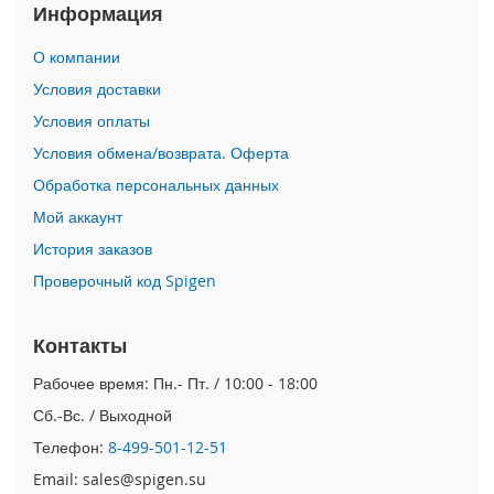
Информация
i
P
О компании
h
Условия доставки
o
n
Условия оплаты
e
1
Условия обмена/возврата. Оферта
7
Обработка персональных данных
P
r
Мой аккаунт
o
История заказов
i
Проверочный код Spigen
P
h
o
Контакты
n
Рабочее время: Пн.- Пт. / 10:00 - 18:00
e
A
Сб.-Вс. / Выходной
i
r
Телефон:
8-499-501-12-51
Email: sales@spigen.su
i