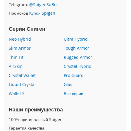
P
Telegram:
@SpigenSuBot
h
Промокод
Купон Spigen
o
n
e
Серии Спиген
1
7
Neo Hybrid
Ultra Hybrid
Slim Armor
Tough Armor
i
P
Thin Fit
Rugged Armor
h
o
AirSkin
Crystal Hybrid
n
Crystal Wallet
Pro Guard
e
1
Liquid Crystal
Glas
6
Wallet S
Все серии
P
r
o
Наши преимущества
M
a
100% оригинальный Spigen
x
Гарантия качества