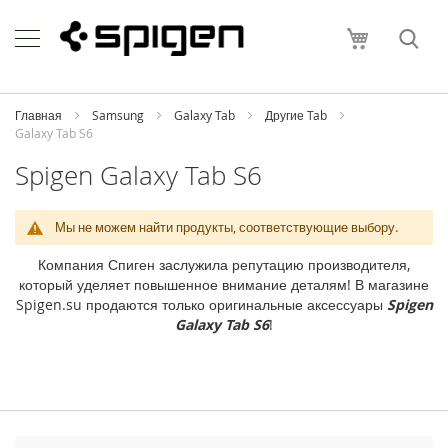
Skip
Apple
to
Моя корзи
Content
i
P
h
o
Главная
Samsung
Galaxy Tab
Другие Tab
n
Galaxy Tab S6
e
Spigen Galaxy Tab S6
i
P
h
Мы не можем найти продукты, соответствующие выбору.
o
n
Компания Спиген заслужила репутацию производителя,
e
который уделяет повышенное внимание деталям! В магазине
1
Spigen.su продаются только оригинальные аксессуары
Spigen
7
Galaxy Tab S6
!
P
r
o
M
a
x