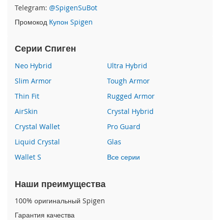
P
Telegram:
@SpigenSuBot
h
Промокод
Купон Spigen
o
n
e
Серии Спиген
1
7
Neo Hybrid
Ultra Hybrid
Slim Armor
Tough Armor
i
P
Thin Fit
Rugged Armor
h
o
AirSkin
Crystal Hybrid
n
Crystal Wallet
Pro Guard
e
1
Liquid Crystal
Glas
6
Wallet S
Все серии
P
r
o
Наши преимущества
M
a
100% оригинальный Spigen
x
Гарантия качества