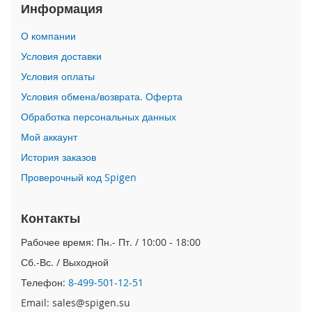
Информация
i
P
О компании
h
Условия доставки
o
n
Условия оплаты
e
1
Условия обмена/возврата. Оферта
7
Обработка персональных данных
P
r
Мой аккаунт
o
История заказов
i
Проверочный код Spigen
P
h
o
Контакты
n
Рабочее время: Пн.- Пт. / 10:00 - 18:00
e
A
Сб.-Вс. / Выходной
i
r
Телефон:
8-499-501-12-51
Email: sales@spigen.su
i