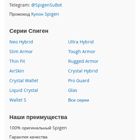
P
Telegram:
@SpigenSuBot
h
Промокод
Купон Spigen
o
n
e
Серии Спиген
1
7
Neo Hybrid
Ultra Hybrid
Slim Armor
Tough Armor
i
P
Thin Fit
Rugged Armor
h
o
AirSkin
Crystal Hybrid
n
Crystal Wallet
Pro Guard
e
1
Liquid Crystal
Glas
6
Wallet S
Все серии
P
r
o
Наши преимущества
M
a
100% оригинальный Spigen
x
Гарантия качества