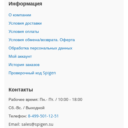
Информация
i
P
О компании
h
Условия доставки
o
n
Условия оплаты
e
1
Условия обмена/возврата. Оферта
7
Обработка персональных данных
P
r
Мой аккаунт
o
История заказов
i
Проверочный код Spigen
P
h
o
Контакты
n
Рабочее время: Пн.- Пт. / 10:00 - 18:00
e
A
Сб.-Вс. / Выходной
i
r
Телефон:
8-499-501-12-51
Email: sales@spigen.su
i