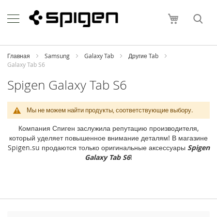
Skip
Apple
to
Моя корзи
Content
i
P
h
o
Главная
Samsung
Galaxy Tab
Другие Tab
n
Galaxy Tab S6
e
Spigen Galaxy Tab S6
i
P
h
Мы не можем найти продукты, соответствующие выбору.
o
n
Компания Спиген заслужила репутацию производителя,
e
который уделяет повышенное внимание деталям! В магазине
1
Spigen.su продаются только оригинальные аксессуары
Spigen
7
Galaxy Tab S6
!
P
r
o
M
a
x