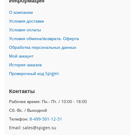
Информация
i
О компании
P
h
Условия доставки
o
Условия оплаты
n
e
Условия обмена/возврата. Оферта
1
Обработка персональных данных
7
P
Мой аккаунт
r
o
История заказов
Проверочный код Spigen
i
P
h
Контакты
o
n
Рабочее время: Пн.- Пт. / 10:00 - 18:00
e
Сб.-Вс. / Выходной
A
i
Телефон:
8-499-501-12-51
r
Email: sales@spigen.su
i