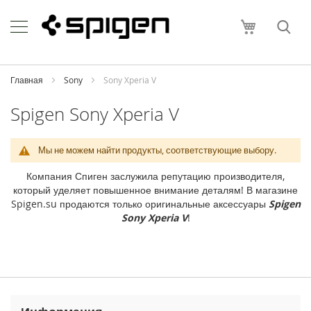
Skip
Apple
to
Моя корзи
Content
i
P
h
o
Главная
Sony
Sony Xperia V
n
e
Spigen Sony Xperia V
i
P
Мы не можем найти продукты, соответствующие выбору.
h
o
Компания Спиген заслужила репутацию производителя,
n
который уделяет повышенное внимание деталям! В магазине
e
Spigen.su продаются только оригинальные аксессуары
Spigen
1
Sony Xperia V
!
7
P
r
o
M
a
x