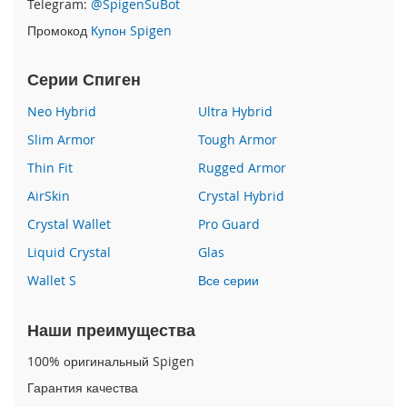
Telegram:
@SpigenSuBot
P
Промокод
Купон Spigen
h
o
n
Серии Спиген
e
1
Neo Hybrid
Ultra Hybrid
7
Slim Armor
Tough Armor
i
Thin Fit
Rugged Armor
P
h
AirSkin
Crystal Hybrid
o
n
Crystal Wallet
Pro Guard
e
Liquid Crystal
Glas
1
6
Wallet S
Все серии
P
r
o
Наши преимущества
M
a
100% оригинальный Spigen
x
Гарантия качества