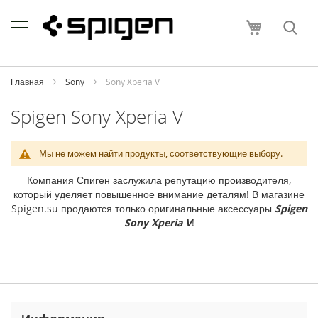
Skip
Apple
to
Моя корзи
Content
i
P
h
o
Главная
Sony
Sony Xperia V
n
e
Spigen Sony Xperia V
i
P
Мы не можем найти продукты, соответствующие выбору.
h
o
Компания Спиген заслужила репутацию производителя,
n
который уделяет повышенное внимание деталям! В магазине
e
Spigen.su продаются только оригинальные аксессуары
Spigen
1
Sony Xperia V
!
7
P
r
o
M
a
x