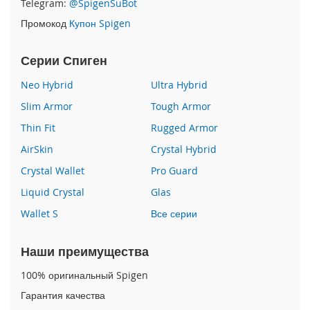
Telegram:
@SpigenSuBot
P
Промокод
Купон Spigen
h
o
n
Серии Спиген
e
1
Neo Hybrid
Ultra Hybrid
7
Slim Armor
Tough Armor
i
Thin Fit
Rugged Armor
P
h
AirSkin
Crystal Hybrid
o
n
Crystal Wallet
Pro Guard
e
Liquid Crystal
Glas
1
6
Wallet S
Все серии
P
r
o
Наши преимущества
M
a
100% оригинальный Spigen
x
Гарантия качества