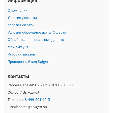
Информация
i
О компании
P
h
Условия доставки
o
Условия оплаты
n
e
Условия обмена/возврата. Оферта
1
Обработка персональных данных
7
P
Мой аккаунт
r
o
История заказов
Проверочный код Spigen
i
P
h
Контакты
o
n
Рабочее время: Пн.- Пт. / 10:00 - 18:00
e
Сб.-Вс. / Выходной
A
i
Телефон:
8-499-501-12-51
r
Email: sales@spigen.su
i