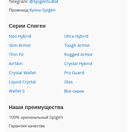
Telegram:
@SpigenSuBot
P
Промокод
Купон Spigen
h
o
n
Серии Спиген
e
1
Neo Hybrid
Ultra Hybrid
7
Slim Armor
Tough Armor
i
Thin Fit
Rugged Armor
P
h
AirSkin
Crystal Hybrid
o
n
Crystal Wallet
Pro Guard
e
Liquid Crystal
Glas
1
6
Wallet S
Все серии
P
r
o
Наши преимущества
M
a
100% оригинальный Spigen
x
Гарантия качества