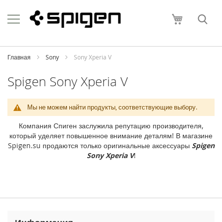
Skip
Apple
to
Моя корзи
Content
i
P
h
o
Главная
Sony
Sony Xperia V
n
e
Spigen Sony Xperia V
i
P
Мы не можем найти продукты, соответствующие выбору.
h
o
Компания Спиген заслужила репутацию производителя,
n
который уделяет повышенное внимание деталям! В магазине
e
Spigen.su продаются только оригинальные аксессуары
Spigen
1
Sony Xperia V
!
7
P
r
o
M
a
x