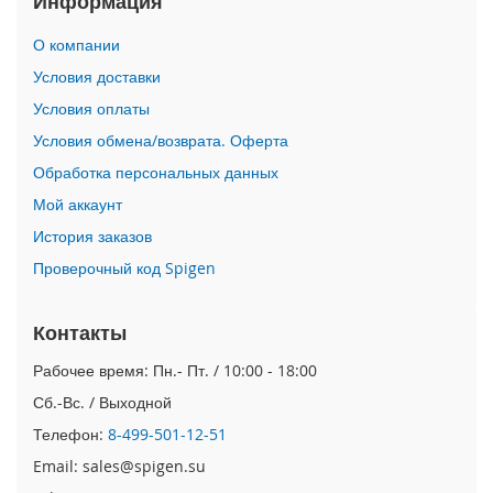
Информация
i
О компании
P
h
Условия доставки
o
Условия оплаты
n
e
Условия обмена/возврата. Оферта
1
Обработка персональных данных
7
P
Мой аккаунт
r
o
История заказов
Проверочный код Spigen
i
P
h
Контакты
o
n
Рабочее время: Пн.- Пт. / 10:00 - 18:00
e
Сб.-Вс. / Выходной
A
i
Телефон:
8-499-501-12-51
r
Email: sales@spigen.su
i