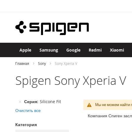
Apple
Skip
iPhone
to
iPhone
Content
17
Pro
Max
iPhone
17
Apple
Samsung
Google
Redmi
Xiaomi
Pro
iPhone
Главная
Sony
Sony Xperia V
Air
Spigen Sony Xperia V
iPhone
17
iPhone
16
Серия
Silicone Fit
Pro
Мы не можем найти 
Max
Очистить все
Компания Спиген засл
iPhone
16
Категория
Pro