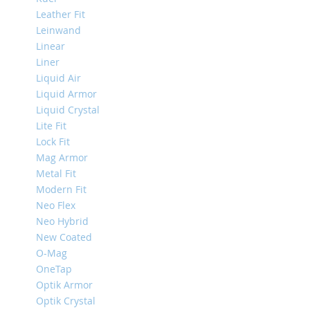
Mini
Leather Fit
Leinwand
iPhone
11
Linear
Pro
Liner
Max
Liquid Air
Liquid Armor
iPhone
11
Liquid Crystal
Pro
Lite Fit
Lock Fit
iPhone
11
Mag Armor
Metal Fit
Другие
Modern Fit
iPhone
iPhone
Neo Flex
XS
Neo Hybrid
Max
New Coated
O-Mag
iPhone
XS
OneTap
Optik Armor
iPhone
Optik Crystal
XR