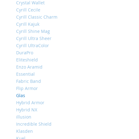
Crystal Wallet
iPhone
Cyrill Cecile
13
Pro
Cyrill Classic Charm
Cyrill Kajuk
iPhone
Cyrill Shine Mag
13
Cyrill Ultra Sheer
iPhone
Cyrill UltraColor
13
DuraPro
Mini
Eliteshield
iPhone
Enzo Aramid
12
Essential
Pro
Fabric Band
Max
Flip Armor
iPhone
Glas
12
Hybrid Armor
/
Hybrid NX
iPhone
12
illusion
Pro
Incredible Shield
Klasden
iPhone
12
Kuel