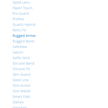
Optik Lens
iPhone
Paper Touch
8
Pro Guard
Plus
ProFlex
iPhone
Quartz Hybrid
6s
Retro Fit
Plus
Rugged Armor
iPhone
Rugged Band
6s
SafeView
iPhone
Saturn
SE
Selfie Stick
/
Silicone Band
5s
Silicone Fit
/
5
Skin Guard
Sleek Link
iPhone
Slim Armor
5c
Slim Wallet
iPhone
Smart Fold
4s
Stehen
/
Steinheil