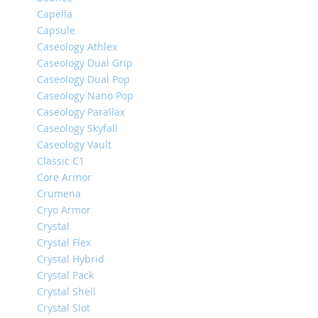
Capella
iPhone
14
Capsule
Pro
Caseology Athlex
Max
Caseology Dual Grip
Caseology Dual Pop
iPhone
14
Caseology Nano Pop
Pro
Caseology Parallax
Caseology Skyfall
iPhone
14
Caseology Vault
Plus
Classic C1
Core Armor
iPhone
14
Crumena
Cryo Armor
iPhone
Crystal
SE
Crystal Flex
(2022/2020)/8/7
Crystal Hybrid
iPhone
Crystal Pack
13
Crystal Shell
Pro
Max
Crystal Slot