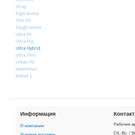
4
Strap
iPad
Style Armor
iPad
Thin Fit
Pro
13
Tough Armor
(2024)
Ultra Fit
Ultra Flip
iPad
Ultra Hybrid
Pro
11
Ultra Thin
(2024)
Urban Fit
Valentinus
iPad
Air
Wallet S
13
(2024)
iPad
Air
11
Информация
Контак
(2024)
iPad
Рабочее вр
О компании
Mini
Сб.-Вс. / 
Условия доставки