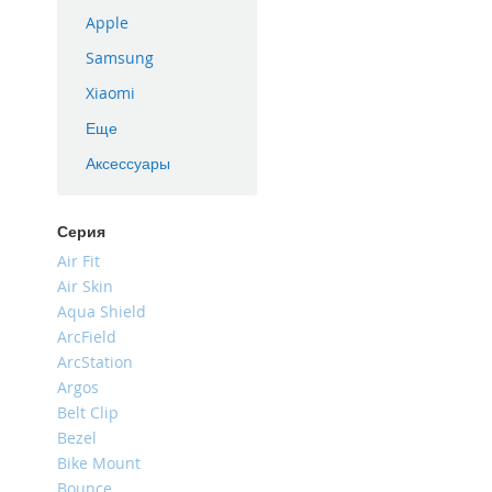
iPhone
Apple
16
Samsung
Plus
Xiaomi
iPhone
16e
Еще
iPhone
Аксессуары
16
iPhone
15
Серия
Pro
Air Fit
Max
Air Skin
iPhone
Aqua Shield
15
ArcField
Pro
ArcStation
iPhone
Argos
15
Belt Clip
Plus
Bezel
iPhone
Bike Mount
15
Bounce