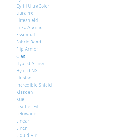
iPhone
Cyrill UltraColor
13
DuraPro
Pro
Eliteshield
iPhone
Enzo Aramid
13
Essential
Fabric Band
iPhone
13
Flip Armor
Mini
Glas
Hybrid Armor
iPhone
12
Hybrid NX
Pro
illusion
Max
Incredible Shield
iPhone
Klasden
12
Kuel
/
Leather Fit
iPhone
Leinwand
12
Linear
Pro
Liner
iPhone
Liquid Air
12