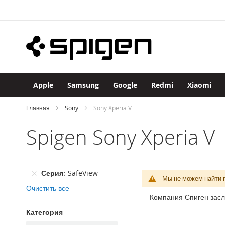
Apple
Skip
iPhone
to
iPhone
Content
17
Pro
Max
iPhone
17
Apple
Samsung
Google
Redmi
Xiaomi
Pro
iPhone
Главная
Sony
Sony Xperia V
Air
Spigen Sony Xperia V
iPhone
17
iPhone
16
Серия
SafeView
Pro
Мы не можем найти 
Max
Очистить все
Компания Спиген засл
iPhone
16
Категория
Pro