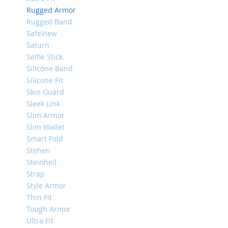
iPhone
Rugged Armor
8
Rugged Band
Plus
SafeView
iPhone
Saturn
6s
Selfie Stick
Plus
Silicone Band
Silicone Fit
iPhone
6s
Skin Guard
Sleek Link
iPhone
Slim Armor
SE
/
Slim Wallet
5s
Smart Fold
/
Stehen
5
Steinheil
iPhone
Strap
5c
Style Armor
Thin Fit
iPhone
4s
Tough Armor
/
Ultra Fit