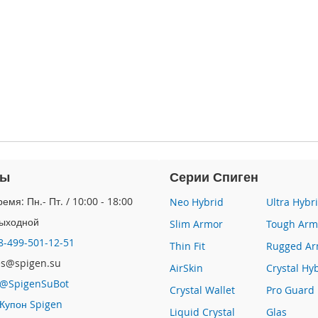
ты
Серии Спиген
емя: Пн.- Пт. / 10:00 - 18:00
Neo Hybrid
Ultra Hybr
Выходной
Slim Armor
Tough Arm
8-499-501-12-51
Thin Fit
Rugged Ar
les@spigen.su
AirSkin
Crystal Hy
@SpigenSuBot
Crystal Wallet
Pro Guard
Купон Spigen
Liquid Crystal
Glas