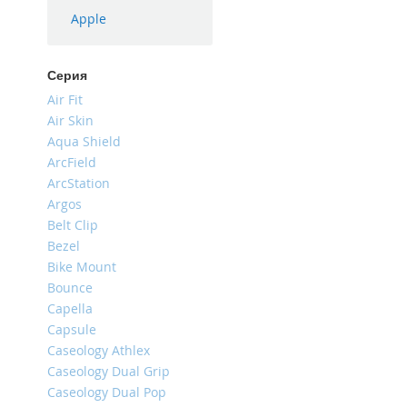
iPhone
Apple
16
Plus
Серия
iPhone
Air Fit
16e
Air Skin
iPhone
Aqua Shield
16
ArcField
iPhone
ArcStation
15
Argos
Pro
Belt Clip
Max
Bezel
iPhone
Bike Mount
15
Bounce
Pro
Capella
iPhone
Capsule
15
Caseology Athlex
Plus
Caseology Dual Grip
iPhone
Caseology Dual Pop
15