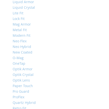
Liquid Armor
Mini
Liquid Crystal
iPhone
Lite Fit
11
Lock Fit
Pro
Mag Armor
Max
Metal Fit
iPhone
Modern Fit
11
Neo Flex
Pro
Neo Hybrid
iPhone
New Coated
11
O-Mag
Другие
OneTap
iPhone
Optik Armor
iPhone
Optik Crystal
XS
Optik Lens
Max
Paper Touch
iPhone
Pro Guard
XS
ProFlex
iPhone
Quartz Hybrid
XR
Retro Fit