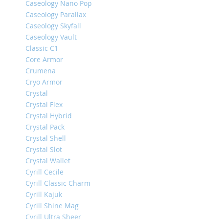
Caseology Nano Pop
iPhone
Caseology Parallax
14
Caseology Skyfall
Pro
Caseology Vault
Max
Classic C1
iPhone
Core Armor
14
Crumena
Pro
Cryo Armor
iPhone
Crystal
14
Crystal Flex
Plus
Crystal Hybrid
iPhone
Crystal Pack
14
Crystal Shell
iPhone
Crystal Slot
SE
Crystal Wallet
(2022/2020)/8/7
Cyrill Cecile
iPhone
Cyrill Classic Charm
13
Cyrill Kajuk
Pro
Cyrill Shine Mag
Max
Cyrill Ultra Sheer