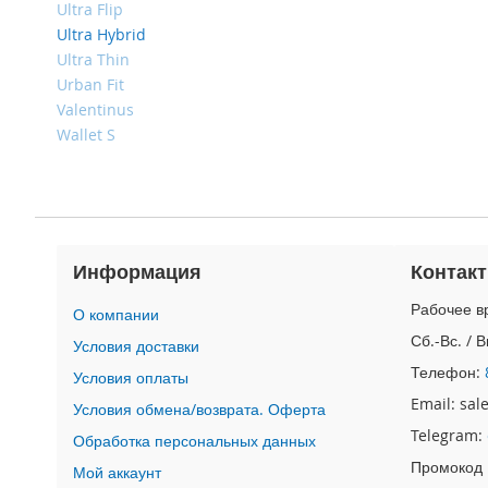
4
Ultra Flip
iPad
Ultra Hybrid
iPad
Ultra Thin
Pro
Urban Fit
13
Valentinus
(2024)
Wallet S
iPad
Pro
11
(2024)
iPad
Информация
Контак
Air
13
Рабочее вр
О компании
(2024)
Сб.-Вс. / 
Условия доставки
iPad
Air
Телефон:
Условия оплаты
11
Email: sa
Условия обмена/возврата. Оферта
(2024)
Telegram:
Обработка персональных данных
iPad
Промокод
Mini
Мой аккаунт