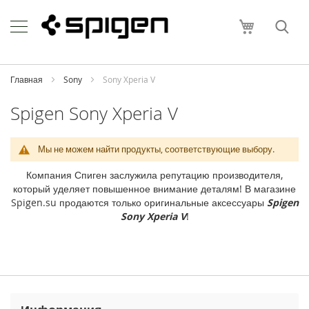
Skip
Apple
to
Моя корзи
Content
i
P
h
o
Главная
Sony
Sony Xperia V
n
e
Spigen Sony Xperia V
i
P
Мы не можем найти продукты, соответствующие выбору.
h
o
Компания Спиген заслужила репутацию производителя,
n
который уделяет повышенное внимание деталям! В магазине
e
Spigen.su продаются только оригинальные аксессуары
Spigen
1
Sony Xperia V
!
7
P
r
o
M
a
x