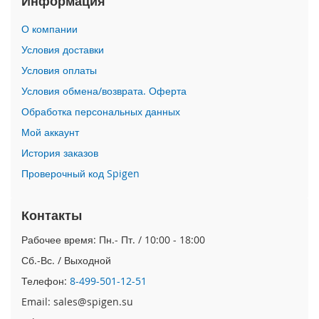
Информация
i
О компании
P
h
Условия доставки
o
Условия оплаты
n
e
Условия обмена/возврата. Оферта
1
Обработка персональных данных
7
P
Мой аккаунт
r
o
История заказов
Проверочный код Spigen
i
P
h
Контакты
o
n
Рабочее время: Пн.- Пт. / 10:00 - 18:00
e
Сб.-Вс. / Выходной
A
i
Телефон:
8-499-501-12-51
r
Email: sales@spigen.su
i