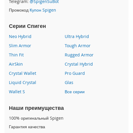
Telegram:
@SpigenSuBot
P
Промокод
Купон Spigen
h
o
n
Серии Спиген
e
1
Neo Hybrid
Ultra Hybrid
7
Slim Armor
Tough Armor
i
Thin Fit
Rugged Armor
P
h
AirSkin
Crystal Hybrid
o
n
Crystal Wallet
Pro Guard
e
Liquid Crystal
Glas
1
6
Wallet S
Все серии
P
r
o
Наши преимущества
M
a
100% оригинальный Spigen
x
Гарантия качества