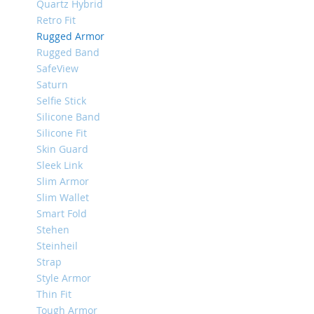
Quartz Hybrid
iPhone
Retro Fit
8
Rugged Armor
Plus
Rugged Band
iPhone
SafeView
6s
Saturn
Plus
Selfie Stick
iPhone
Silicone Band
6s
Silicone Fit
iPhone
Skin Guard
SE
Sleek Link
/
Slim Armor
5s
Slim Wallet
/
Smart Fold
5
Stehen
iPhone
Steinheil
5c
Strap
iPhone
Style Armor
4s
Thin Fit
/
Tough Armor