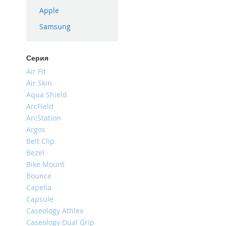
iPhone
Apple
16
Samsung
Plus
iPhone
16e
Серия
iPhone
Air Fit
16
Air Skin
Aqua Shield
iPhone
15
ArcField
Pro
ArcStation
Max
Argos
Belt Clip
iPhone
15
Bezel
Pro
Bike Mount
Bounce
iPhone
15
Capella
Plus
Capsule
Caseology Athlex
iPhone
15
Caseology Dual Grip