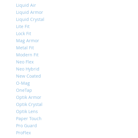
Mini
Liquid Air
Liquid Armor
iPhone
Liquid Crystal
11
Lite Fit
Pro
Max
Lock Fit
Mag Armor
iPhone
Metal Fit
11
Pro
Modern Fit
Neo Flex
iPhone
Neo Hybrid
11
New Coated
Другие
O-Mag
iPhone
OneTap
iPhone
Optik Armor
XS
Max
Optik Crystal
Optik Lens
iPhone
Paper Touch
XS
Pro Guard
iPhone
ProFlex
XR