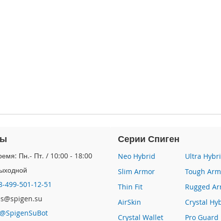
ты
Серии Спиген
емя: Пн.- Пт. / 10:00 - 18:00
Neo Hybrid
Ultra Hybr
Выходной
Slim Armor
Tough Arm
8-499-501-12-51
Thin Fit
Rugged Ar
les@spigen.su
AirSkin
Crystal Hy
@SpigenSuBot
Crystal Wallet
Pro Guard