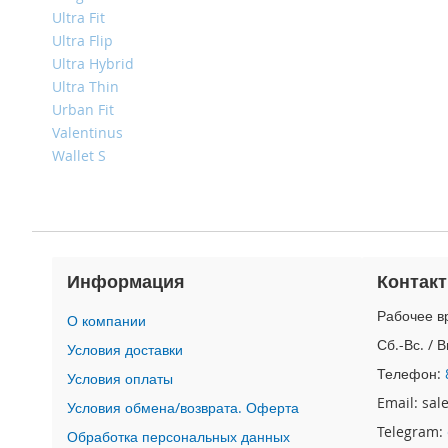
4
Ultra Fit
iPad
Ultra Flip
iPad
Ultra Hybrid
Pro
Ultra Thin
13
Urban Fit
(2024)
Valentinus
iPad
Wallet S
Pro
11
(2024)
iPad
Air
13
Информация
Контак
(2024)
Рабочее вр
iPad
О компании
Air
Сб.-Вс. / 
Условия доставки
11
Телефон:
Условия оплаты
(2024)
Email: sa
Условия обмена/возврата. Оферта
iPad
Mini
Telegram:
Обработка персональных данных