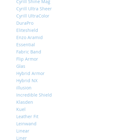
Cyrill Shine Mag
iPhone
Cyrill Ultra Sheer
13
Cyrill UltraColor
Pro
DuraPro
iPhone
Eliteshield
13
Enzo Aramid
iPhone
Essential
13
Fabric Band
Mini
Flip Armor
iPhone
Glas
12
Hybrid Armor
Pro
Hybrid NX
Max
illusion
iPhone
Incredible Shield
12
Klasden
/
Kuel
iPhone
Leather Fit
12
Pro
Leinwand
Linear
iPhone
Liner
12