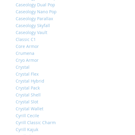
Caseology Dual Pop
iPhone
Caseology Nano Pop
14
Caseology Parallax
Pro
Max
Caseology Skyfall
Caseology Vault
iPhone
Classic C1
14
Pro
Core Armor
Crumena
iPhone
Cryo Armor
14
Plus
Crystal
Crystal Flex
iPhone
Crystal Hybrid
14
Crystal Pack
iPhone
Crystal Shell
SE
Crystal Slot
(2022/2020)/8/7
Crystal Wallet
iPhone
Cyrill Cecile
13
Cyrill Classic Charm
Pro
Cyrill Kajuk
Max