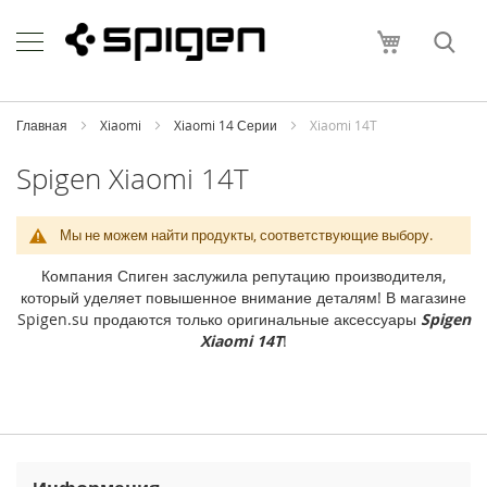
Skip
Apple
to
Моя корзи
Content
i
P
h
o
Главная
Xiaomi
Xiaomi 14 Серии
Xiaomi 14T
n
e
Spigen Xiaomi 14T
i
P
Мы не можем найти продукты, соответствующие выбору.
h
o
Компания Спиген заслужила репутацию производителя,
n
который уделяет повышенное внимание деталям! В магазине
e
Spigen.su продаются только оригинальные аксессуары
Spigen
1
Xiaomi 14T
!
7
P
r
o
M
a
x