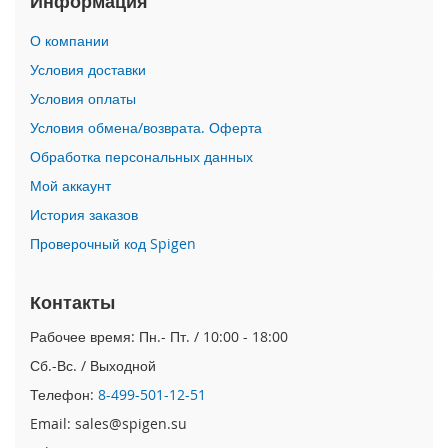
Информация
i
О компании
P
h
Условия доставки
o
Условия оплаты
n
e
Условия обмена/возврата. Оферта
1
Обработка персональных данных
7
P
Мой аккаунт
r
o
История заказов
Проверочный код Spigen
i
P
h
Контакты
o
n
Рабочее время: Пн.- Пт. / 10:00 - 18:00
e
Сб.-Вс. / Выходной
A
i
Телефон:
8-499-501-12-51
r
Email: sales@spigen.su
i