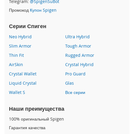
Telegram:
@SpigenSuBot
P
Промокод
Купон Spigen
h
o
n
Серии Спиген
e
1
Neo Hybrid
Ultra Hybrid
7
Slim Armor
Tough Armor
i
Thin Fit
Rugged Armor
P
h
AirSkin
Crystal Hybrid
o
n
Crystal Wallet
Pro Guard
e
Liquid Crystal
Glas
1
6
Wallet S
Все серии
P
r
o
Наши преимущества
M
a
100% оригинальный Spigen
x
Гарантия качества