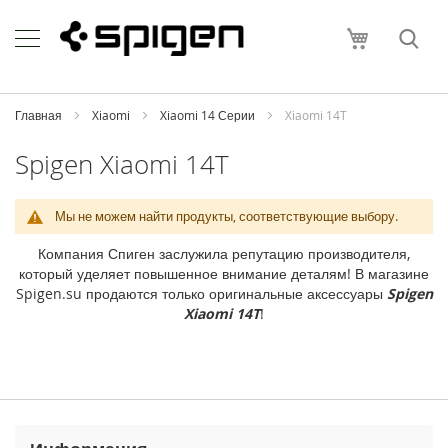
Skip
Apple
to
Моя корзи
Content
i
P
h
o
Главная
Xiaomi
Xiaomi 14 Серии
Xiaomi 14T
n
e
Spigen Xiaomi 14T
i
P
Мы не можем найти продукты, соответствующие выбору.
h
o
Компания Спиген заслужила репутацию производителя,
n
который уделяет повышенное внимание деталям! В магазине
e
Spigen.su продаются только оригинальные аксессуары
Spigen
1
Xiaomi 14T
!
7
P
r
o
M
a
x