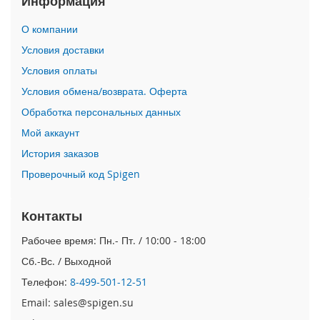
Информация
i
О компании
P
h
Условия доставки
o
Условия оплаты
n
e
Условия обмена/возврата. Оферта
1
Обработка персональных данных
7
P
Мой аккаунт
r
o
История заказов
Проверочный код Spigen
i
P
h
Контакты
o
n
Рабочее время: Пн.- Пт. / 10:00 - 18:00
e
Сб.-Вс. / Выходной
A
i
Телефон:
8-499-501-12-51
r
Email: sales@spigen.su
i