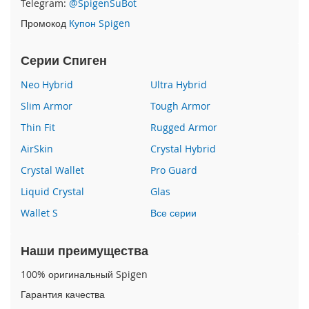
Telegram:
@SpigenSuBot
P
Промокод
Купон Spigen
h
o
n
Серии Спиген
e
1
Neo Hybrid
Ultra Hybrid
7
Slim Armor
Tough Armor
i
Thin Fit
Rugged Armor
P
h
AirSkin
Crystal Hybrid
o
n
Crystal Wallet
Pro Guard
e
Liquid Crystal
Glas
1
6
Wallet S
Все серии
P
r
o
Наши преимущества
M
a
100% оригинальный Spigen
x
Гарантия качества