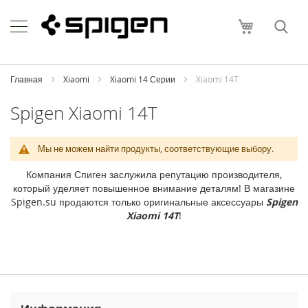
Skip
Apple
to
Моя корзи
Content
i
P
h
o
Главная
Xiaomi
Xiaomi 14 Серии
Xiaomi 14T
n
e
Spigen Xiaomi 14T
i
P
Мы не можем найти продукты, соответствующие выбору.
h
o
Компания Спиген заслужила репутацию производителя,
n
который уделяет повышенное внимание деталям! В магазине
e
Spigen.su продаются только оригинальные аксессуары
Spigen
1
Xiaomi 14T
!
7
P
r
o
M
a
x