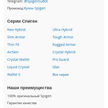
Telegram:
@SpigenSuBot
P
Промокод
Купон Spigen
h
o
n
Серии Спиген
e
1
Neo Hybrid
Ultra Hybrid
7
Slim Armor
Tough Armor
i
Thin Fit
Rugged Armor
P
h
AirSkin
Crystal Hybrid
o
n
Crystal Wallet
Pro Guard
e
Liquid Crystal
Glas
1
6
Wallet S
Все серии
P
r
o
Наши преимущества
M
a
100% оригинальный Spigen
x
Гарантия качества