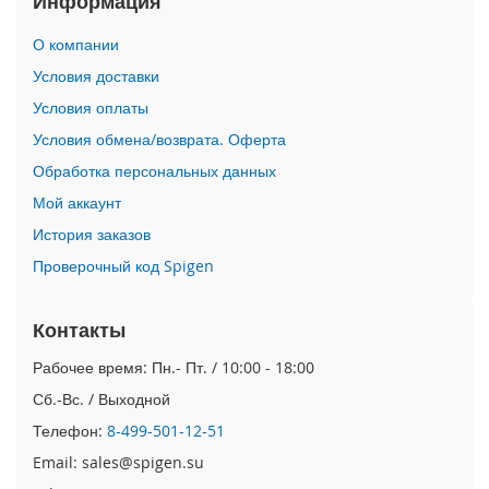
Информация
i
О компании
P
h
Условия доставки
o
Условия оплаты
n
e
Условия обмена/возврата. Оферта
1
Обработка персональных данных
7
P
Мой аккаунт
r
o
История заказов
Проверочный код Spigen
i
P
h
Контакты
o
n
Рабочее время: Пн.- Пт. / 10:00 - 18:00
e
Сб.-Вс. / Выходной
A
i
Телефон:
8-499-501-12-51
r
Email: sales@spigen.su
i