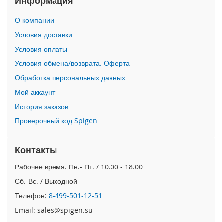
Информация
i
О компании
P
h
Условия доставки
o
Условия оплаты
n
e
Условия обмена/возврата. Оферта
1
Обработка персональных данных
7
P
Мой аккаунт
r
o
История заказов
Проверочный код Spigen
i
P
h
Контакты
o
n
Рабочее время: Пн.- Пт. / 10:00 - 18:00
e
Сб.-Вс. / Выходной
A
i
Телефон:
8-499-501-12-51
r
Email: sales@spigen.su
i