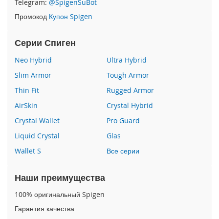
Telegram:
@SpigenSuBot
P
Промокод
Купон Spigen
h
o
n
Серии Спиген
e
1
Neo Hybrid
Ultra Hybrid
7
Slim Armor
Tough Armor
i
Thin Fit
Rugged Armor
P
h
AirSkin
Crystal Hybrid
o
n
Crystal Wallet
Pro Guard
e
Liquid Crystal
Glas
1
6
Wallet S
Все серии
P
r
o
Наши преимущества
M
a
100% оригинальный Spigen
x
Гарантия качества