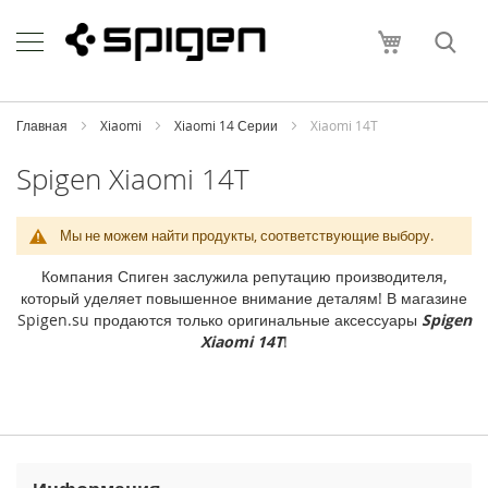
Skip
Apple
to
Моя корзи
Content
i
P
h
o
Главная
Xiaomi
Xiaomi 14 Серии
Xiaomi 14T
n
e
Spigen Xiaomi 14T
i
P
Мы не можем найти продукты, соответствующие выбору.
h
o
Компания Спиген заслужила репутацию производителя,
n
который уделяет повышенное внимание деталям! В магазине
e
Spigen.su продаются только оригинальные аксессуары
Spigen
1
Xiaomi 14T
!
7
P
r
o
M
a
x