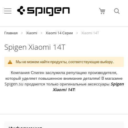
Skip
Apple
to
Моя корзи
Content
i
P
h
o
Главная
Xiaomi
Xiaomi 14 Серии
Xiaomi 14T
n
e
Spigen Xiaomi 14T
i
P
Мы не можем найти продукты, соответствующие выбору.
h
o
Компания Спиген заслужила репутацию производителя,
n
который уделяет повышенное внимание деталям! В магазине
e
Spigen.su продаются только оригинальные аксессуары
Spigen
1
Xiaomi 14T
!
7
P
r
o
M
a
x