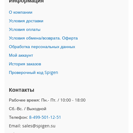
Информация
i
О компании
P
h
Условия доставки
o
Условия оплаты
n
e
Условия обмена/возврата. Оферта
1
Обработка персональных данных
7
P
Мой аккаунт
r
o
История заказов
Проверочный код Spigen
i
P
h
Контакты
o
n
Рабочее время: Пн.- Пт. / 10:00 - 18:00
e
Сб.-Вс. / Выходной
A
i
Телефон:
8-499-501-12-51
r
Email: sales@spigen.su
i