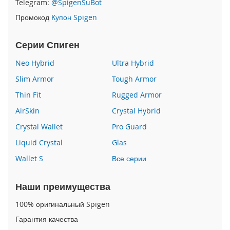
Telegram:
@SpigenSuBot
P
Промокод
Купон Spigen
h
o
n
Серии Спиген
e
1
Neo Hybrid
Ultra Hybrid
7
Slim Armor
Tough Armor
i
Thin Fit
Rugged Armor
P
h
AirSkin
Crystal Hybrid
o
n
Crystal Wallet
Pro Guard
e
Liquid Crystal
Glas
1
6
Wallet S
Все серии
P
r
o
Наши преимущества
M
a
100% оригинальный Spigen
x
Гарантия качества