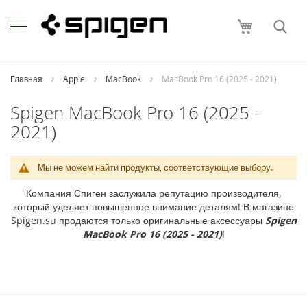
Skip
Apple
to
Моя корзи
Content
i
P
h
o
Главная
Apple
MacBook
MacBook Pro 16 (2025 - 2021)
n
e
Spigen MacBook Pro 16 (2025 -
2021)
i
P
h
o
Мы не можем найти продукты, соответствующие выбору.
n
e
Компания Спиген заслужила репутацию производителя,
1
который уделяет повышенное внимание деталям! В магазине
7
Spigen.su продаются только оригинальные аксессуары
Spigen
P
MacBook Pro 16 (2025 - 2021)
!
r
o
M
a
x