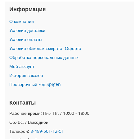
i
Информация
P
h
О компании
o
Условия доставки
n
e
Условия оплаты
1
Условия обмена/возврата. Оферта
7
P
Обработка персональных данных
r
Мой аккаунт
o
История заказов
i
Проверочный код Spigen
P
h
o
Контакты
n
e
Рабочее время: Пн.- Пт. / 10:00 - 18:00
A
i
Сб.-Вс. / Выходной
r
Телефон:
8-499-501-12-51
i