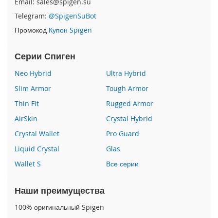
Email: sales@spigen.su
P
Telegram:
@SpigenSuBot
h
o
Промокод
Купон Spigen
n
e
1
Серии Спиген
7
Neo Hybrid
Ultra Hybrid
i
Slim Armor
Tough Armor
P
h
Thin Fit
Rugged Armor
o
AirSkin
Crystal Hybrid
n
e
Crystal Wallet
Pro Guard
1
6
Liquid Crystal
Glas
P
Wallet S
Все серии
r
o
M
Наши преимущества
a
x
100% оригинальный Spigen