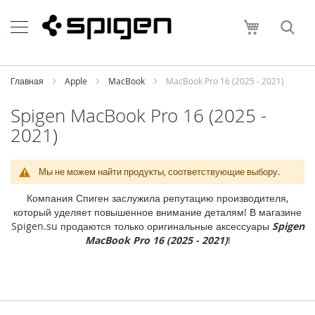
Skip
Apple
to
Моя корзи
Content
i
P
h
o
Главная
Apple
MacBook
MacBook Pro 16 (2025 - 2021)
n
e
Spigen MacBook Pro 16 (2025 -
2021)
i
P
h
o
Мы не можем найти продукты, соответствующие выбору.
n
e
Компания Спиген заслужила репутацию производителя,
1
который уделяет повышенное внимание деталям! В магазине
7
Spigen.su продаются только оригинальные аксессуары
Spigen
P
MacBook Pro 16 (2025 - 2021)
!
r
o
M
a
x