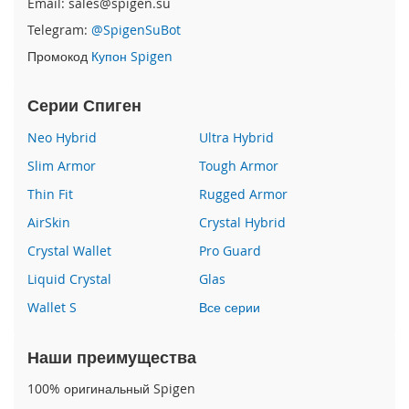
Email: sales@spigen.su
P
Telegram:
@SpigenSuBot
h
o
Промокод
Купон Spigen
n
e
1
Серии Спиген
7
Neo Hybrid
Ultra Hybrid
i
Slim Armor
Tough Armor
P
h
Thin Fit
Rugged Armor
o
AirSkin
Crystal Hybrid
n
e
Crystal Wallet
Pro Guard
1
6
Liquid Crystal
Glas
P
Wallet S
Все серии
r
o
M
Наши преимущества
a
x
100% оригинальный Spigen