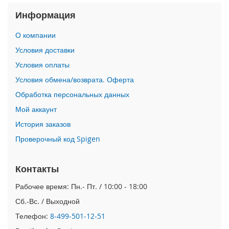
i
Информация
P
h
О компании
o
Условия доставки
n
e
Условия оплаты
1
Условия обмена/возврата. Оферта
7
P
Обработка персональных данных
r
Мой аккаунт
o
История заказов
i
Проверочный код Spigen
P
h
o
Контакты
n
e
Рабочее время: Пн.- Пт. / 10:00 - 18:00
A
i
Сб.-Вс. / Выходной
r
Телефон:
8-499-501-12-51
i