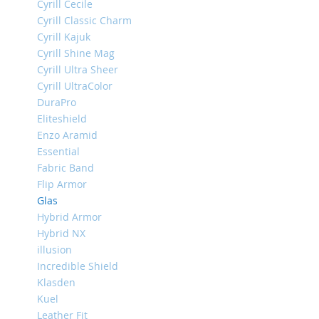
Cyrill Cecile
iPhone
Cyrill Classic Charm
13
Cyrill Kajuk
Pro
Cyrill Shine Mag
iPhone
Cyrill Ultra Sheer
13
Cyrill UltraColor
iPhone
DuraPro
13
Eliteshield
Mini
Enzo Aramid
iPhone
Essential
12
Fabric Band
Pro
Flip Armor
Max
Glas
iPhone
Hybrid Armor
12
Hybrid NX
/
illusion
iPhone
Incredible Shield
12
Pro
Klasden
Kuel
iPhone
Leather Fit
12