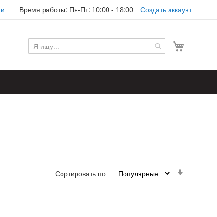
ти
Время работы: Пн-Пт: 10:00 - 18:00
Создать аккаунт
Моя корз
Задать
Сортировать по
направл
по
возраста