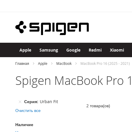
Apple
Skip
iPhone
to
iPhone
Content
17
Pro
Max
iPhone
17
Apple
Samsung
Google
Redmi
Xiaomi
Pro
iPhone
Главная
Apple
MacBook
MacBook Pro 16 (2025 - 2021)
Air
Spigen MacBook Pro 1
iPhone
17
iPhone
16
Серия
Urban Fit
Pro
2
товара(ов)
Max
Очистить все
iPhone
16
Наличие
Pro