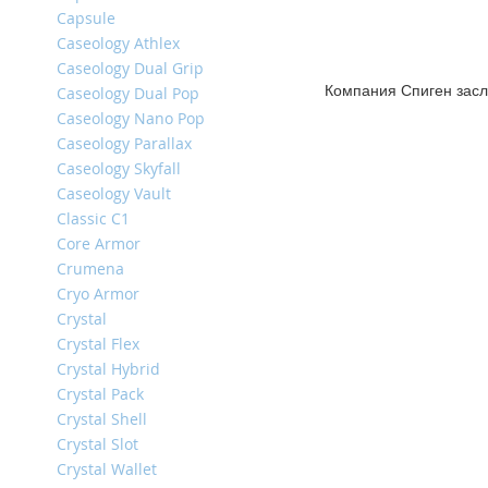
Capsule
iPhone
Caseology Athlex
14
Pro
Caseology Dual Grip
Max
Компания Спиген засл
Caseology Dual Pop
Caseology Nano Pop
iPhone
Caseology Parallax
14
Pro
Caseology Skyfall
Caseology Vault
iPhone
Classic C1
14
Plus
Core Armor
Crumena
iPhone
Cryo Armor
14
Crystal
iPhone
Crystal Flex
SE
Crystal Hybrid
(2022/2020)/8/7
Crystal Pack
iPhone
Crystal Shell
13
Crystal Slot
Pro
Crystal Wallet
Max