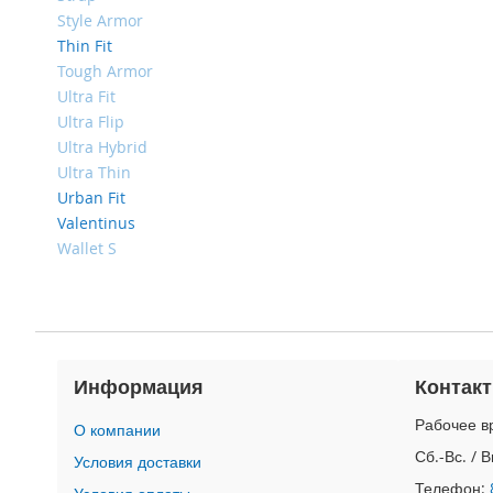
4
Style Armor
iPad
Thin Fit
iPad
Tough Armor
Pro
Ultra Fit
13
(2024)
Ultra Flip
Ultra Hybrid
iPad
Ultra Thin
Pro
Urban Fit
11
(2024)
Valentinus
Wallet S
iPad
Air
13
(2024)
iPad
Air
Информация
Контак
11
(2024)
Рабочее вр
О компании
iPad
Сб.-Вс. / 
Условия доставки
Mini
Телефон: