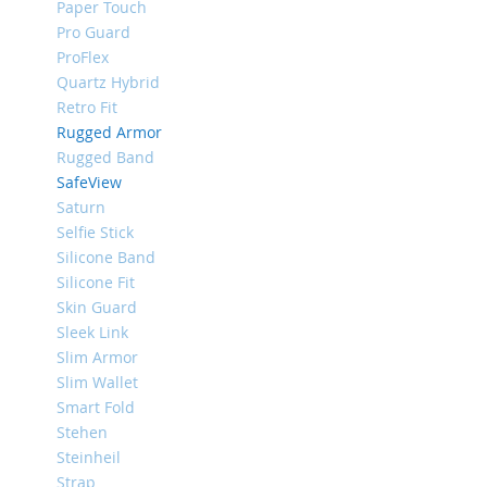
Paper Touch
iPhone
Pro Guard
8
ProFlex
Plus
Quartz Hybrid
iPhone
Retro Fit
6s
Rugged Armor
Plus
Rugged Band
iPhone
SafeView
6s
Saturn
iPhone
Selfie Stick
SE
Silicone Band
/
Silicone Fit
5s
Skin Guard
/
Sleek Link
5
Slim Armor
iPhone
Slim Wallet
5c
Smart Fold
iPhone
Stehen
4s
Steinheil
/
Strap