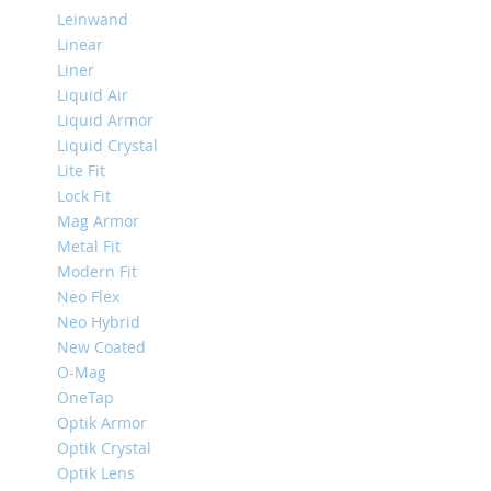
Mini
Leinwand
Linear
iPhone
Liner
11
Pro
Liquid Air
Max
Liquid Armor
Liquid Crystal
iPhone
Lite Fit
11
Pro
Lock Fit
Mag Armor
iPhone
Metal Fit
11
Modern Fit
Другие
Neo Flex
iPhone
Neo Hybrid
iPhone
XS
New Coated
Max
O-Mag
OneTap
iPhone
Optik Armor
XS
Optik Crystal
iPhone
Optik Lens
XR