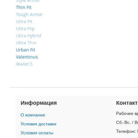
4
Style Armor
Thin Fit
iPad
Tough Armor
iPad
Ultra Fit
Pro
13
Ultra Flip
(2024)
Ultra Hybrid
Ultra Thin
iPad
Pro
Urban Fit
11
Valentinus
(2024)
Wallet S
iPad
Air
13
(2024)
iPad
Информация
Контак
Air
11
Рабочее вр
О компании
(2024)
Сб.-Вс. / 
Условия доставки
iPad
Телефон:
Mini
Условия оплаты