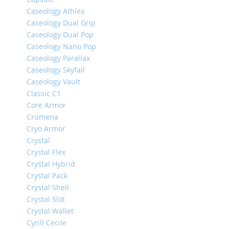
Caseology Athlex
iPhone
14
Caseology Dual Grip
Pro
Caseology Dual Pop
Max
Caseology Nano Pop
iPhone
Caseology Parallax
14
Caseology Skyfall
Pro
Caseology Vault
iPhone
Classic C1
14
Core Armor
Plus
Crumena
Cryo Armor
iPhone
14
Crystal
Crystal Flex
iPhone
Crystal Hybrid
SE
(2022/2020)/8/7
Crystal Pack
Crystal Shell
iPhone
Crystal Slot
13
Pro
Crystal Wallet
Max
Cyrill Cecile