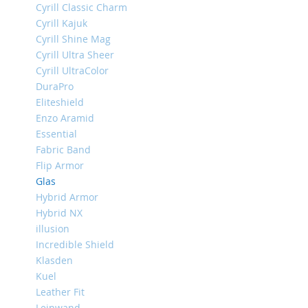
Cyrill Classic Charm
iPhone
Cyrill Kajuk
13
Pro
Cyrill Shine Mag
Cyrill Ultra Sheer
iPhone
Cyrill UltraColor
13
DuraPro
iPhone
Eliteshield
13
Enzo Aramid
Mini
Essential
iPhone
Fabric Band
12
Flip Armor
Pro
Glas
Max
Hybrid Armor
iPhone
Hybrid NX
12
illusion
/
iPhone
Incredible Shield
12
Klasden
Pro
Kuel
iPhone
Leather Fit
12
Leinwand