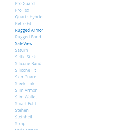
Pro Guard
iPhone
ProFlex
8
Quartz Hybrid
Plus
Retro Fit
iPhone
Rugged Armor
6s
Rugged Band
Plus
SafeView
iPhone
Saturn
6s
Selfie Stick
iPhone
Silicone Band
SE
Silicone Fit
/
Skin Guard
5s
Sleek Link
/
5
Slim Armor
Slim Wallet
iPhone
Smart Fold
5c
Stehen
iPhone
Steinheil
4s
Strap
/