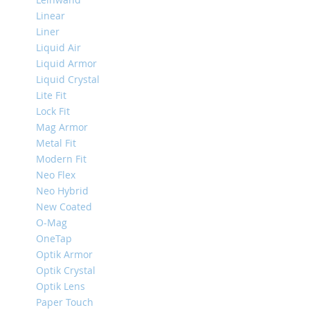
Mini
Linear
Liner
iPhone
11
Liquid Air
Pro
Liquid Armor
Max
Liquid Crystal
iPhone
Lite Fit
11
Lock Fit
Pro
Mag Armor
iPhone
Metal Fit
11
Modern Fit
Neo Flex
Другие
Neo Hybrid
iPhone
iPhone
New Coated
XS
O-Mag
Max
OneTap
iPhone
Optik Armor
XS
Optik Crystal
Optik Lens
iPhone
XR
Paper Touch