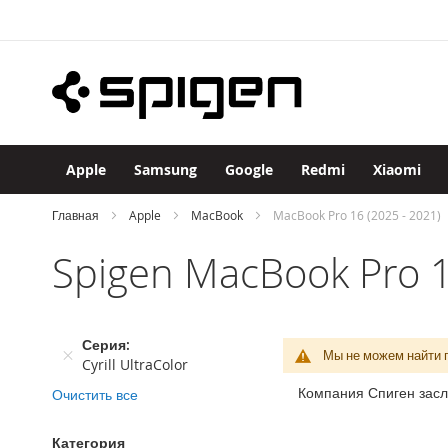
Apple
Skip
iPhone
to
iPhone
Content
17
Pro
Max
iPhone
17
Apple
Samsung
Google
Redmi
Xiaomi
Pro
iPhone
Главная
Apple
MacBook
MacBook Pro 16 (2025 - 2021)
Air
Spigen MacBook Pro 1
iPhone
17
iPhone
16
Серия
Pro
Мы не можем найти 
Cyrill UltraColor
Max
Компания Спиген засл
Очистить все
iPhone
16
Pro
Категория