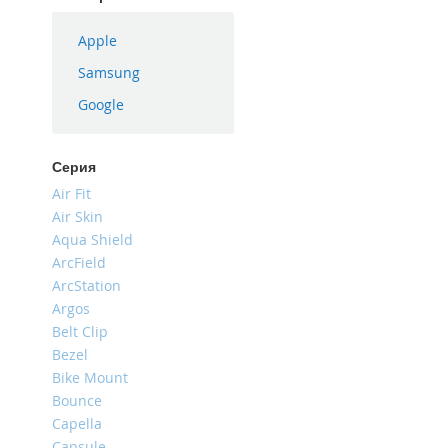
iPhone
16
Apple
Plus
Samsung
iPhone
Google
16e
iPhone
16
Серия
iPhone
Air Fit
15
Air Skin
Pro
Aqua Shield
Max
ArcField
iPhone
ArcStation
15
Argos
Pro
Belt Clip
iPhone
Bezel
15
Bike Mount
Plus
Bounce
iPhone
Capella
15
Capsule