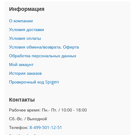
i
Информация
P
h
О компании
o
Условия доставки
n
e
Условия оплаты
1
Условия обмена/возврата. Оферта
7
P
Обработка персональных данных
r
Мой аккаунт
o
История заказов
i
Проверочный код Spigen
P
h
o
Контакты
n
e
Рабочее время: Пн.- Пт. / 10:00 - 18:00
A
i
Сб.-Вс. / Выходной
r
Телефон:
8-499-501-12-51
i