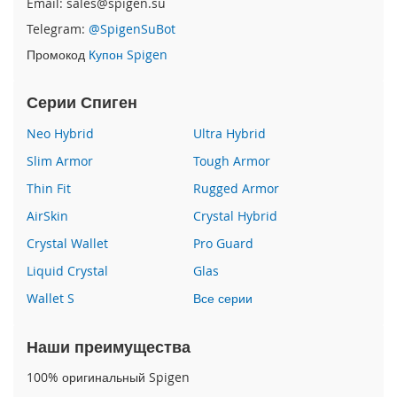
Email: sales@spigen.su
P
Telegram:
@SpigenSuBot
h
o
Промокод
Купон Spigen
n
e
1
Серии Спиген
7
Neo Hybrid
Ultra Hybrid
i
Slim Armor
Tough Armor
P
h
Thin Fit
Rugged Armor
o
AirSkin
Crystal Hybrid
n
e
Crystal Wallet
Pro Guard
1
6
Liquid Crystal
Glas
P
Wallet S
Все серии
r
o
M
Наши преимущества
a
x
100% оригинальный Spigen