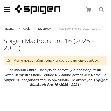
Skip
Apple
to
Моя корзи
Content
i
P
h
o
Главная
Apple
MacBook
MacBook Pro 16 (2025 - 2021)
n
e
Spigen MacBook Pro 16 (2025 -
2021)
i
P
h
o
Мы не можем найти продукты, соответствующие выбору.
n
e
Компания Спиген заслужила репутацию производителя,
1
который уделяет повышенное внимание деталям! В магазине
7
Spigen.su продаются только оригинальные аксессуары
Spigen
P
MacBook Pro 16 (2025 - 2021)
!
r
o
M
a
x