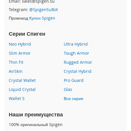
Email: sales@spigen.su
P
Telegram:
@SpigenSuBot
h
o
Промокод
Купон Spigen
n
e
1
Серии Спиген
7
Neo Hybrid
Ultra Hybrid
i
Slim Armor
Tough Armor
P
h
Thin Fit
Rugged Armor
o
AirSkin
Crystal Hybrid
n
e
Crystal Wallet
Pro Guard
1
6
Liquid Crystal
Glas
P
Wallet S
Все серии
r
o
M
Наши преимущества
a
x
100% оригинальный Spigen