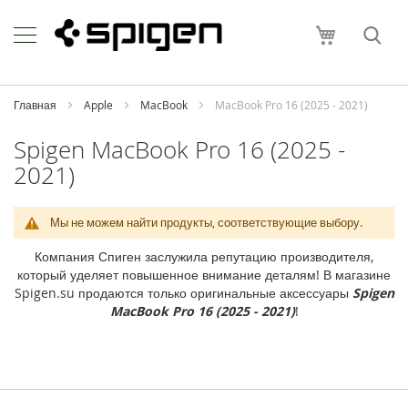
Skip
Apple
to
Моя корзи
Content
i
P
h
o
Главная
Apple
MacBook
MacBook Pro 16 (2025 - 2021)
n
e
Spigen MacBook Pro 16 (2025 -
2021)
i
P
h
o
Мы не можем найти продукты, соответствующие выбору.
n
e
Компания Спиген заслужила репутацию производителя,
1
который уделяет повышенное внимание деталям! В магазине
7
Spigen.su продаются только оригинальные аксессуары
Spigen
P
MacBook Pro 16 (2025 - 2021)
!
r
o
M
a
x