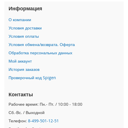
i
Информация
P
h
О компании
o
Условия доставки
n
e
Условия оплаты
1
Условия обмена/возврата. Оферта
7
P
Обработка персональных данных
r
Мой аккаунт
o
История заказов
i
Проверочный код Spigen
P
h
o
Контакты
n
e
Рабочее время: Пн.- Пт. / 10:00 - 18:00
A
i
Сб.-Вс. / Выходной
r
Телефон:
8-499-501-12-51
i