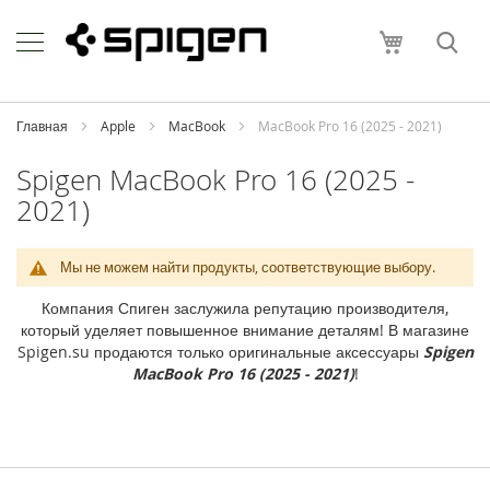
Skip
Apple
to
Моя корзи
Content
i
P
h
o
Главная
Apple
MacBook
MacBook Pro 16 (2025 - 2021)
n
e
Spigen MacBook Pro 16 (2025 -
2021)
i
P
h
o
Мы не можем найти продукты, соответствующие выбору.
n
e
Компания Спиген заслужила репутацию производителя,
1
который уделяет повышенное внимание деталям! В магазине
7
Spigen.su продаются только оригинальные аксессуары
Spigen
P
MacBook Pro 16 (2025 - 2021)
!
r
o
M
a
x