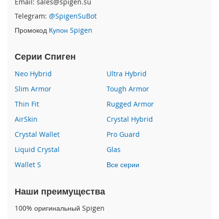
Email: sales@spigen.su
P
Telegram:
@SpigenSuBot
h
o
Промокод
Купон Spigen
n
e
1
Серии Спиген
7
Neo Hybrid
Ultra Hybrid
i
Slim Armor
Tough Armor
P
h
Thin Fit
Rugged Armor
o
AirSkin
Crystal Hybrid
n
e
Crystal Wallet
Pro Guard
1
6
Liquid Crystal
Glas
P
Wallet S
Все серии
r
o
M
Наши преимущества
a
x
100% оригинальный Spigen