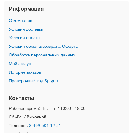
i
Информация
P
h
О компании
o
Условия доставки
n
e
Условия оплаты
1
Условия обмена/возврата. Оферта
7
P
Обработка персональных данных
r
Мой аккаунт
o
История заказов
i
Проверочный код Spigen
P
h
o
Контакты
n
e
Рабочее время: Пн.- Пт. / 10:00 - 18:00
A
i
Сб.-Вс. / Выходной
r
Телефон:
8-499-501-12-51
i