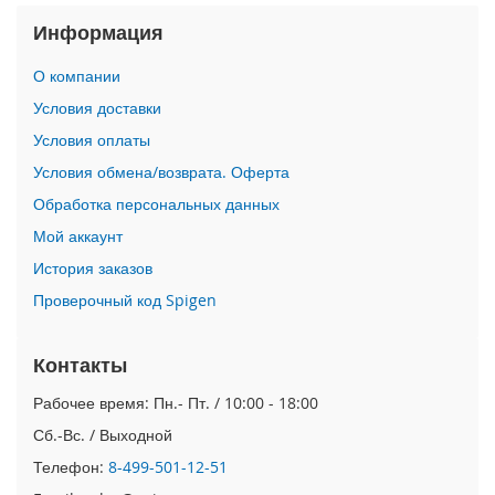
i
Информация
P
h
О компании
o
Условия доставки
n
e
Условия оплаты
1
Условия обмена/возврата. Оферта
7
P
Обработка персональных данных
r
Мой аккаунт
o
История заказов
i
Проверочный код Spigen
P
h
o
Контакты
n
e
Рабочее время: Пн.- Пт. / 10:00 - 18:00
A
i
Сб.-Вс. / Выходной
r
Телефон:
8-499-501-12-51
i