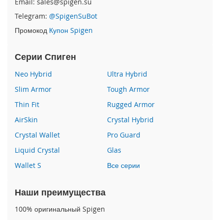
Email: sales@spigen.su
P
Telegram:
@SpigenSuBot
h
o
Промокод
Купон Spigen
n
e
1
Серии Спиген
7
Neo Hybrid
Ultra Hybrid
i
Slim Armor
Tough Armor
P
h
Thin Fit
Rugged Armor
o
AirSkin
Crystal Hybrid
n
e
Crystal Wallet
Pro Guard
1
6
Liquid Crystal
Glas
P
Wallet S
Все серии
r
o
M
Наши преимущества
a
x
100% оригинальный Spigen