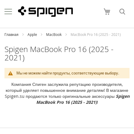
Skip
Apple
to
Моя корзи
Content
i
P
h
o
Главная
Apple
MacBook
MacBook Pro 16 (2025 - 2021)
n
e
Spigen MacBook Pro 16 (2025 -
2021)
i
P
h
o
Мы не можем найти продукты, соответствующие выбору.
n
e
Компания Спиген заслужила репутацию производителя,
1
который уделяет повышенное внимание деталям! В магазине
7
Spigen.su продаются только оригинальные аксессуары
Spigen
P
MacBook Pro 16 (2025 - 2021)
!
r
o
M
a
x