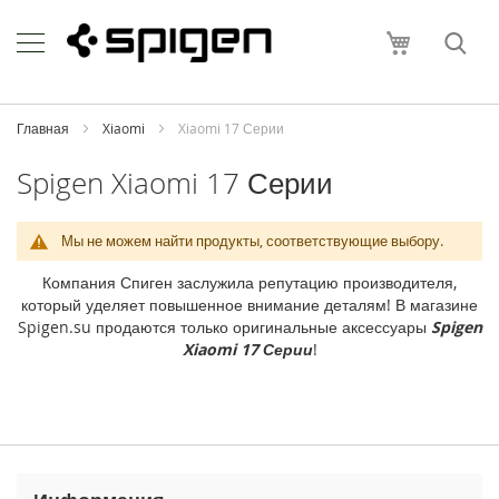
Skip
Apple
to
Моя корзи
Content
i
P
h
o
Главная
Xiaomi
Xiaomi 17 Серии
n
e
Spigen Xiaomi 17 Серии
i
P
Мы не можем найти продукты, соответствующие выбору.
h
o
Компания Спиген заслужила репутацию производителя,
n
который уделяет повышенное внимание деталям! В магазине
e
Spigen.su продаются только оригинальные аксессуары
Spigen
1
Xiaomi 17 Серии
!
7
P
r
o
M
a
x