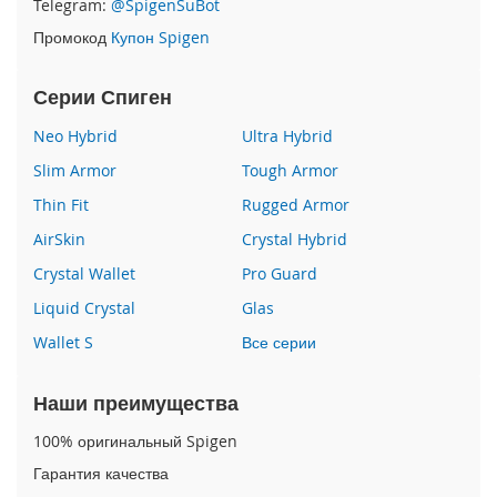
Telegram:
@SpigenSuBot
P
Промокод
Купон Spigen
h
o
n
Серии Спиген
e
1
Neo Hybrid
Ultra Hybrid
7
Slim Armor
Tough Armor
i
Thin Fit
Rugged Armor
P
h
AirSkin
Crystal Hybrid
o
n
Crystal Wallet
Pro Guard
e
Liquid Crystal
Glas
1
6
Wallet S
Все серии
P
r
o
Наши преимущества
M
a
100% оригинальный Spigen
x
Гарантия качества