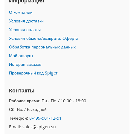
Информация
i
О компании
P
h
Условия доставки
o
Условия оплаты
n
e
Условия обмена/возврата. Оферта
1
Обработка персональных данных
7
P
Мой аккаунт
r
o
История заказов
Проверочный код Spigen
i
P
h
Контакты
o
n
Рабочее время: Пн.- Пт. / 10:00 - 18:00
e
Сб.-Вс. / Выходной
A
i
Телефон:
8-499-501-12-51
r
Email: sales@spigen.su
i