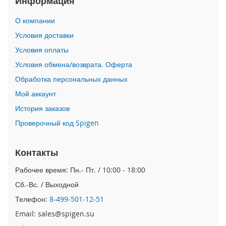
Информация
i
О компании
P
h
Условия доставки
o
Условия оплаты
n
e
Условия обмена/возврата. Оферта
1
Обработка персональных данных
7
P
Мой аккаунт
r
o
История заказов
Проверочный код Spigen
i
P
h
Контакты
o
n
Рабочее время: Пн.- Пт. / 10:00 - 18:00
e
Сб.-Вс. / Выходной
A
i
Телефон:
8-499-501-12-51
r
Email: sales@spigen.su
i