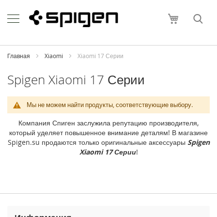
Skip
Apple
to
Моя корзи
Content
i
P
h
o
Главная
Xiaomi
Xiaomi 17 Серии
n
e
Spigen Xiaomi 17 Серии
i
P
Мы не можем найти продукты, соответствующие выбору.
h
o
Компания Спиген заслужила репутацию производителя,
n
который уделяет повышенное внимание деталям! В магазине
e
Spigen.su продаются только оригинальные аксессуары
Spigen
1
Xiaomi 17 Серии
!
7
P
r
o
M
a
x