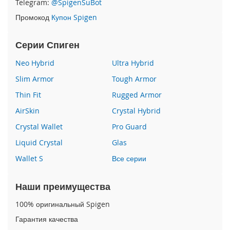
Telegram:
@SpigenSuBot
P
Промокод
Купон Spigen
h
o
n
Серии Спиген
e
1
Neo Hybrid
Ultra Hybrid
7
Slim Armor
Tough Armor
i
Thin Fit
Rugged Armor
P
h
AirSkin
Crystal Hybrid
o
n
Crystal Wallet
Pro Guard
e
Liquid Crystal
Glas
1
6
Wallet S
Все серии
P
r
o
Наши преимущества
M
a
100% оригинальный Spigen
x
Гарантия качества