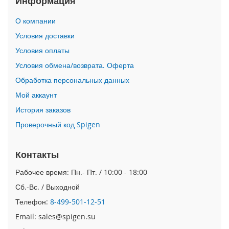
Информация
i
О компании
P
h
Условия доставки
o
Условия оплаты
n
e
Условия обмена/возврата. Оферта
1
Обработка персональных данных
7
P
Мой аккаунт
r
o
История заказов
Проверочный код Spigen
i
P
h
Контакты
o
n
Рабочее время: Пн.- Пт. / 10:00 - 18:00
e
Сб.-Вс. / Выходной
A
i
Телефон:
8-499-501-12-51
r
Email: sales@spigen.su
i