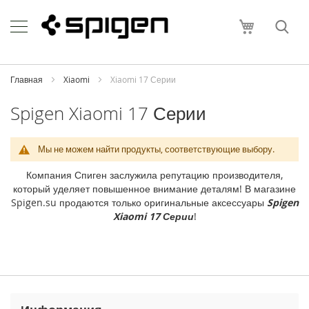
Skip
Apple
to
Моя корзи
Content
i
P
h
o
Главная
Xiaomi
Xiaomi 17 Серии
n
e
Spigen Xiaomi 17 Серии
i
P
Мы не можем найти продукты, соответствующие выбору.
h
o
Компания Спиген заслужила репутацию производителя,
n
который уделяет повышенное внимание деталям! В магазине
e
Spigen.su продаются только оригинальные аксессуары
Spigen
1
Xiaomi 17 Серии
!
7
P
r
o
M
a
x