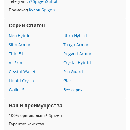
Telegram:
@SpigenSuBot
P
Промокод
Купон Spigen
h
o
n
Серии Спиген
e
1
Neo Hybrid
Ultra Hybrid
7
Slim Armor
Tough Armor
i
Thin Fit
Rugged Armor
P
h
AirSkin
Crystal Hybrid
o
n
Crystal Wallet
Pro Guard
e
Liquid Crystal
Glas
1
6
Wallet S
Все серии
P
r
o
Наши преимущества
M
a
100% оригинальный Spigen
x
Гарантия качества