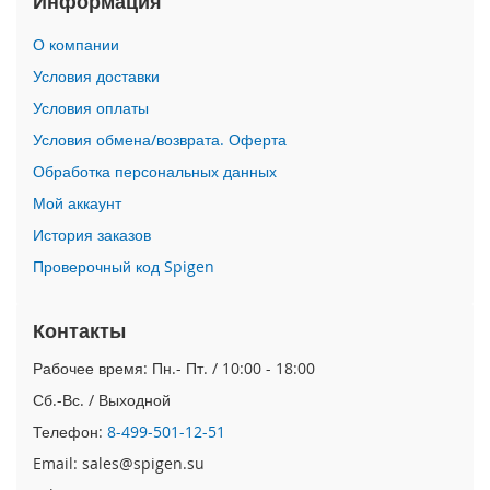
Информация
i
О компании
P
h
Условия доставки
o
Условия оплаты
n
e
Условия обмена/возврата. Оферта
1
Обработка персональных данных
7
P
Мой аккаунт
r
o
История заказов
Проверочный код Spigen
i
P
h
Контакты
o
n
Рабочее время: Пн.- Пт. / 10:00 - 18:00
e
Сб.-Вс. / Выходной
A
i
Телефон:
8-499-501-12-51
r
Email: sales@spigen.su
i