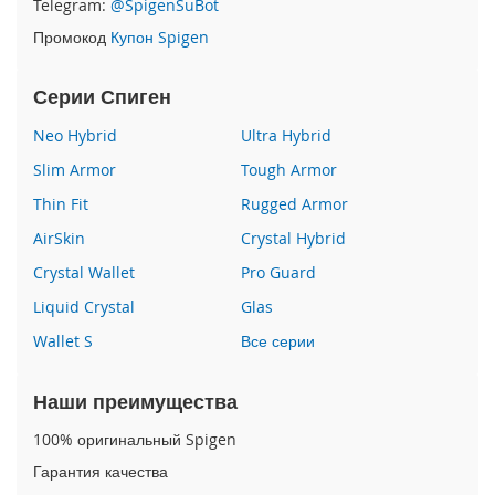
Telegram:
@SpigenSuBot
P
Промокод
Купон Spigen
h
o
n
Серии Спиген
e
1
Neo Hybrid
Ultra Hybrid
7
Slim Armor
Tough Armor
i
Thin Fit
Rugged Armor
P
h
AirSkin
Crystal Hybrid
o
n
Crystal Wallet
Pro Guard
e
Liquid Crystal
Glas
1
6
Wallet S
Все серии
P
r
o
Наши преимущества
M
a
100% оригинальный Spigen
x
Гарантия качества