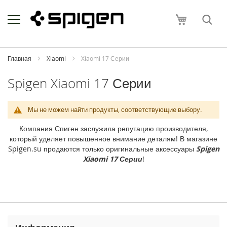
Skip
Apple
to
Моя корзи
Content
i
P
h
o
Главная
Xiaomi
Xiaomi 17 Серии
n
e
Spigen Xiaomi 17 Серии
i
P
Мы не можем найти продукты, соответствующие выбору.
h
o
Компания Спиген заслужила репутацию производителя,
n
который уделяет повышенное внимание деталям! В магазине
e
Spigen.su продаются только оригинальные аксессуары
Spigen
1
Xiaomi 17 Серии
!
7
P
r
o
M
a
x