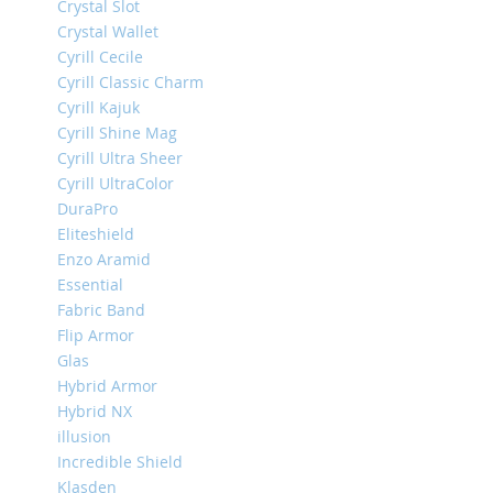
Crystal Slot
iPhone
Crystal Wallet
13
Cyrill Cecile
Pro
Cyrill Classic Charm
iPhone
Cyrill Kajuk
13
Cyrill Shine Mag
iPhone
Cyrill Ultra Sheer
13
Cyrill UltraColor
Mini
DuraPro
iPhone
Eliteshield
12
Enzo Aramid
Pro
Essential
Max
Fabric Band
iPhone
Flip Armor
12
Glas
/
Hybrid Armor
iPhone
Hybrid NX
12
Pro
illusion
Incredible Shield
iPhone
Klasden
12