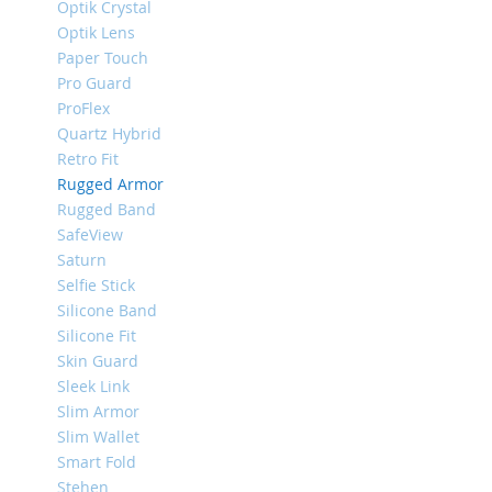
Optik Crystal
iPhone
Optik Lens
8
Paper Touch
Plus
Pro Guard
iPhone
ProFlex
6s
Quartz Hybrid
Plus
Retro Fit
iPhone
Rugged Armor
6s
Rugged Band
iPhone
SafeView
SE
Saturn
/
Selfie Stick
5s
Silicone Band
/
Silicone Fit
5
Skin Guard
iPhone
Sleek Link
5c
Slim Armor
iPhone
Slim Wallet
4s
Smart Fold
/
Stehen