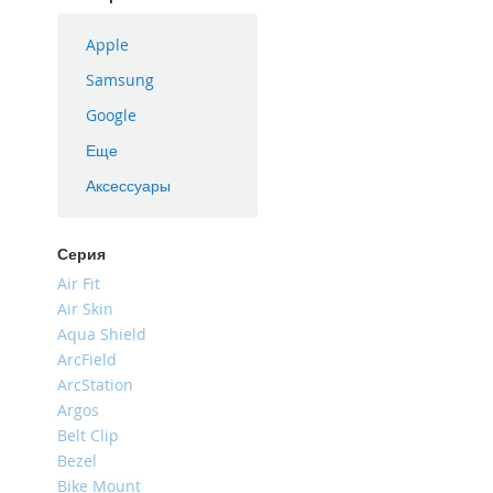
iPhone
16
Apple
Plus
Samsung
iPhone
Google
16e
Еще
iPhone
16
Аксессуары
iPhone
15
Pro
Серия
Max
Air Fit
iPhone
Air Skin
15
Aqua Shield
Pro
ArcField
ArcStation
iPhone
15
Argos
Plus
Belt Clip
Bezel
iPhone
15
Bike Mount