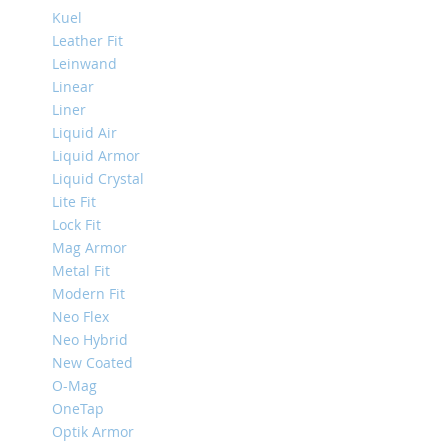
Mini
Kuel
Leather Fit
iPhone
Leinwand
11
Pro
Linear
Max
Liner
Liquid Air
iPhone
Liquid Armor
11
Pro
Liquid Crystal
Lite Fit
iPhone
Lock Fit
11
Mag Armor
Другие
Metal Fit
iPhone
Modern Fit
iPhone
XS
Neo Flex
Max
Neo Hybrid
New Coated
iPhone
O-Mag
XS
OneTap
iPhone
Optik Armor
XR