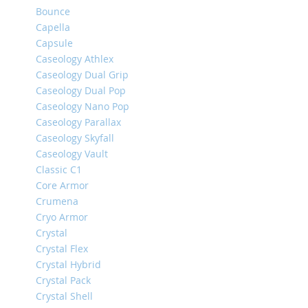
Bounce
iPhone
Capella
14
Pro
Capsule
Max
Caseology Athlex
Caseology Dual Grip
iPhone
Caseology Dual Pop
14
Pro
Caseology Nano Pop
Caseology Parallax
iPhone
Caseology Skyfall
14
Plus
Caseology Vault
Classic C1
iPhone
Core Armor
14
Crumena
iPhone
Cryo Armor
SE
Crystal
(2022/2020)/8/7
Crystal Flex
iPhone
Crystal Hybrid
13
Crystal Pack
Pro
Crystal Shell
Max