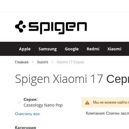
Apple
Skip
iPhone
to
iPhone
Content
17
Pro
Max
iPhone
17
Apple
Samsung
Google
Redmi
Xiaomi
Pro
iPhone
Главная
Xiaomi
Xiaomi 17 Серии
Air
Spigen Xiaomi 17 Сер
iPhone
17
iPhone
16
Серия
Pro
Мы не можем найти 
Caseology Nano Pop
Max
Компания Спиген засл
Очистить все
iPhone
16
Pro
Категория