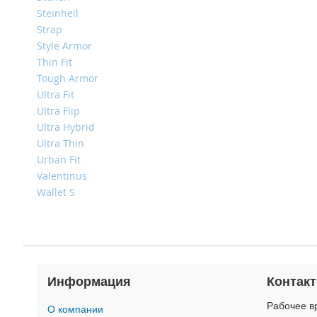
4
Steinheil
iPad
Strap
iPad
Style Armor
Pro
Thin Fit
13
(2024)
Tough Armor
Ultra Fit
iPad
Ultra Flip
Pro
Ultra Hybrid
11
(2024)
Ultra Thin
Urban Fit
iPad
Valentinus
Air
13
Wallet S
(2024)
iPad
Air
11
(2024)
Информация
Контак
iPad
Mini
Рабочее вр
О компании