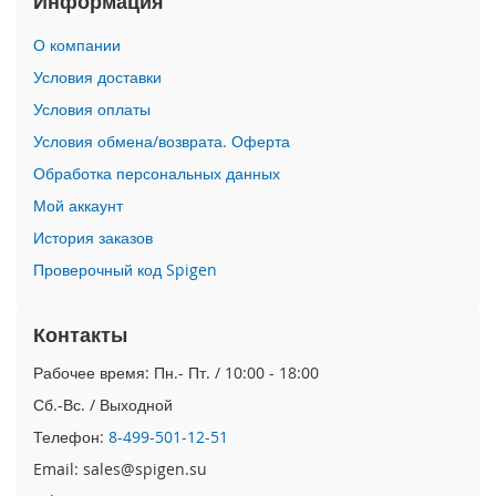
Информация
i
О компании
P
h
Условия доставки
o
Условия оплаты
n
e
Условия обмена/возврата. Оферта
1
Обработка персональных данных
7
P
Мой аккаунт
r
o
История заказов
Проверочный код Spigen
i
P
h
Контакты
o
n
Рабочее время: Пн.- Пт. / 10:00 - 18:00
e
Сб.-Вс. / Выходной
A
i
Телефон:
8-499-501-12-51
r
Email: sales@spigen.su
i