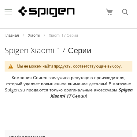
Skip
Apple
to
Моя корзи
Content
i
P
h
o
Главная
Xiaomi
Xiaomi 17 Серии
n
e
Spigen Xiaomi 17 Серии
i
P
Мы не можем найти продукты, соответствующие выбору.
h
o
Компания Спиген заслужила репутацию производителя,
n
который уделяет повышенное внимание деталям! В магазине
e
Spigen.su продаются только оригинальные аксессуары
Spigen
1
Xiaomi 17 Серии
!
7
P
r
o
M
a
x