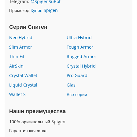
Telegram:
@SpigenSuBot
P
Промокод
Купон Spigen
h
o
n
Серии Спиген
e
1
Neo Hybrid
Ultra Hybrid
7
Slim Armor
Tough Armor
i
Thin Fit
Rugged Armor
P
h
AirSkin
Crystal Hybrid
o
n
Crystal Wallet
Pro Guard
e
Liquid Crystal
Glas
1
6
Wallet S
Все серии
P
r
o
Наши преимущества
M
a
100% оригинальный Spigen
x
Гарантия качества