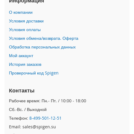
Информация
i
О компании
P
h
Условия доставки
o
Условия оплаты
n
e
Условия обмена/возврата. Оферта
1
Обработка персональных данных
7
P
Мой аккаунт
r
o
История заказов
Проверочный код Spigen
i
P
h
Контакты
o
n
Рабочее время: Пн.- Пт. / 10:00 - 18:00
e
Сб.-Вс. / Выходной
A
i
Телефон:
8-499-501-12-51
r
Email: sales@spigen.su
i