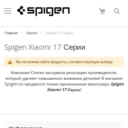
Skip
Apple
to
Моя корзи
Content
i
P
h
o
Главная
Xiaomi
Xiaomi 17 Серии
n
e
Spigen Xiaomi 17 Серии
i
P
Мы не можем найти продукты, соответствующие выбору.
h
o
Компания Спиген заслужила репутацию производителя,
n
который уделяет повышенное внимание деталям! В магазине
e
Spigen.su продаются только оригинальные аксессуары
Spigen
1
Xiaomi 17 Серии
!
7
P
r
o
M
a
x