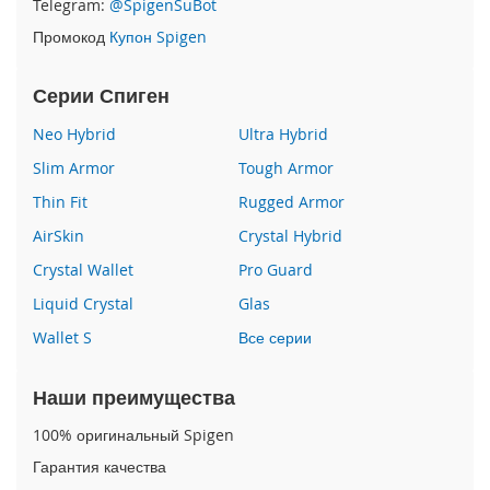
Telegram:
@SpigenSuBot
P
Промокод
Купон Spigen
h
o
n
Серии Спиген
e
1
Neo Hybrid
Ultra Hybrid
7
Slim Armor
Tough Armor
i
Thin Fit
Rugged Armor
P
h
AirSkin
Crystal Hybrid
o
n
Crystal Wallet
Pro Guard
e
Liquid Crystal
Glas
1
6
Wallet S
Все серии
P
r
o
Наши преимущества
M
a
100% оригинальный Spigen
x
Гарантия качества