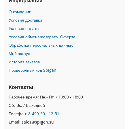
Информация
i
О компании
P
h
Условия доставки
o
Условия оплаты
n
e
Условия обмена/возврата. Оферта
1
Обработка персональных данных
7
P
Мой аккаунт
r
o
История заказов
Проверочный код Spigen
i
P
h
Контакты
o
n
Рабочее время: Пн.- Пт. / 10:00 - 18:00
e
Сб.-Вс. / Выходной
A
i
Телефон:
8-499-501-12-51
r
Email: sales@spigen.su
i