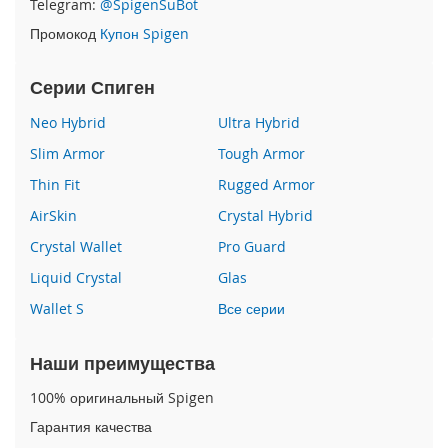
Telegram:
@SpigenSuBot
P
Промокод
Купон Spigen
h
o
n
Серии Спиген
e
1
Neo Hybrid
Ultra Hybrid
7
Slim Armor
Tough Armor
i
Thin Fit
Rugged Armor
P
h
AirSkin
Crystal Hybrid
o
n
Crystal Wallet
Pro Guard
e
Liquid Crystal
Glas
1
6
Wallet S
Все серии
P
r
o
Наши преимущества
M
a
100% оригинальный Spigen
x
Гарантия качества