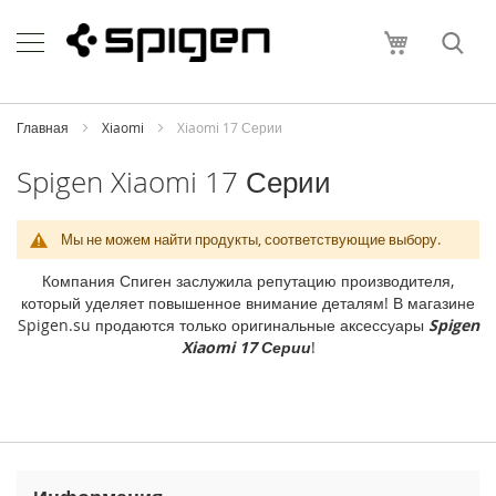
Skip
Apple
to
Моя корзи
Content
i
P
h
o
Главная
Xiaomi
Xiaomi 17 Серии
n
e
Spigen Xiaomi 17 Серии
i
P
Мы не можем найти продукты, соответствующие выбору.
h
o
Компания Спиген заслужила репутацию производителя,
n
который уделяет повышенное внимание деталям! В магазине
e
Spigen.su продаются только оригинальные аксессуары
Spigen
1
Xiaomi 17 Серии
!
7
P
r
o
M
a
x