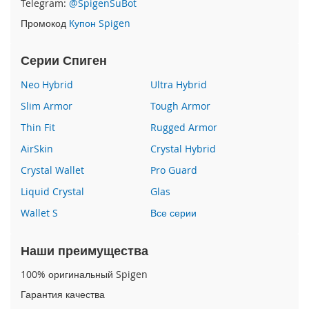
Telegram:
@SpigenSuBot
P
Промокод
Купон Spigen
h
o
n
Серии Спиген
e
1
Neo Hybrid
Ultra Hybrid
7
Slim Armor
Tough Armor
i
Thin Fit
Rugged Armor
P
h
AirSkin
Crystal Hybrid
o
n
Crystal Wallet
Pro Guard
e
Liquid Crystal
Glas
1
6
Wallet S
Все серии
P
r
o
Наши преимущества
M
a
100% оригинальный Spigen
x
Гарантия качества