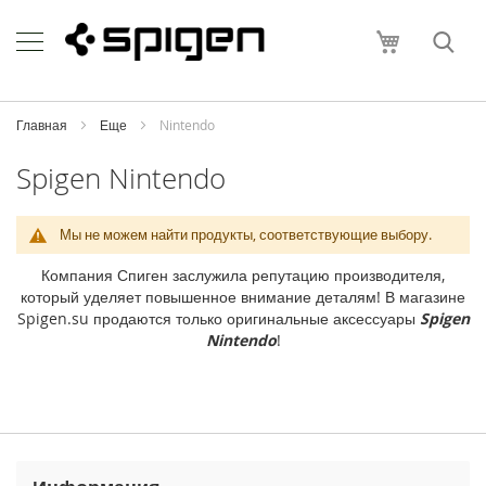
Skip
Apple
to
Моя корзи
Content
i
P
h
o
Главная
Еще
Nintendo
n
e
Spigen Nintendo
i
P
Мы не можем найти продукты, соответствующие выбору.
h
o
Компания Спиген заслужила репутацию производителя,
n
который уделяет повышенное внимание деталям! В магазине
e
Spigen.su продаются только оригинальные аксессуары
Spigen
1
Nintendo
!
7
P
r
o
M
a
x