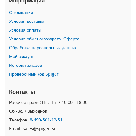
Информация
i
О компании
P
h
Условия доставки
o
Условия оплаты
n
e
Условия обмена/возврата. Оферта
1
Обработка персональных данных
7
P
Мой аккаунт
r
o
История заказов
Проверочный код Spigen
i
P
h
Контакты
o
n
Рабочее время: Пн.- Пт. / 10:00 - 18:00
e
Сб.-Вс. / Выходной
A
i
Телефон:
8-499-501-12-51
r
Email: sales@spigen.su
i