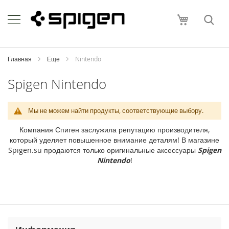
Skip
Apple
to
Моя корзи
Content
i
P
h
o
Главная
Еще
Nintendo
n
e
Spigen Nintendo
i
P
Мы не можем найти продукты, соответствующие выбору.
h
o
Компания Спиген заслужила репутацию производителя,
n
который уделяет повышенное внимание деталям! В магазине
e
Spigen.su продаются только оригинальные аксессуары
Spigen
1
Nintendo
!
7
P
r
o
M
a
x