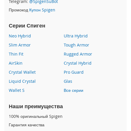
Telegram:
@SpigenSuBot
P
Промокод
Купон Spigen
h
o
n
Серии Спиген
e
1
Neo Hybrid
Ultra Hybrid
7
Slim Armor
Tough Armor
i
Thin Fit
Rugged Armor
P
h
AirSkin
Crystal Hybrid
o
n
Crystal Wallet
Pro Guard
e
Liquid Crystal
Glas
1
6
Wallet S
Все серии
P
r
o
Наши преимущества
M
a
100% оригинальный Spigen
x
Гарантия качества