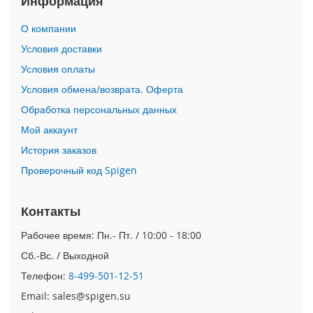
Информация
i
О компании
P
h
Условия доставки
o
Условия оплаты
n
e
Условия обмена/возврата. Оферта
1
Обработка персональных данных
7
P
Мой аккаунт
r
o
История заказов
Проверочный код Spigen
i
P
h
Контакты
o
n
Рабочее время: Пн.- Пт. / 10:00 - 18:00
e
Сб.-Вс. / Выходной
A
i
Телефон:
8-499-501-12-51
r
Email: sales@spigen.su
i