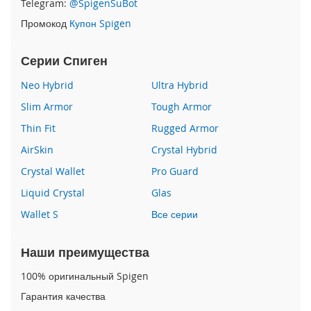
Telegram:
@SpigenSuBot
P
Промокод
Купон Spigen
h
o
n
Серии Спиген
e
1
Neo Hybrid
Ultra Hybrid
7
Slim Armor
Tough Armor
i
Thin Fit
Rugged Armor
P
h
AirSkin
Crystal Hybrid
o
n
Crystal Wallet
Pro Guard
e
Liquid Crystal
Glas
1
6
Wallet S
Все серии
P
r
o
Наши преимущества
M
a
100% оригинальный Spigen
x
Гарантия качества