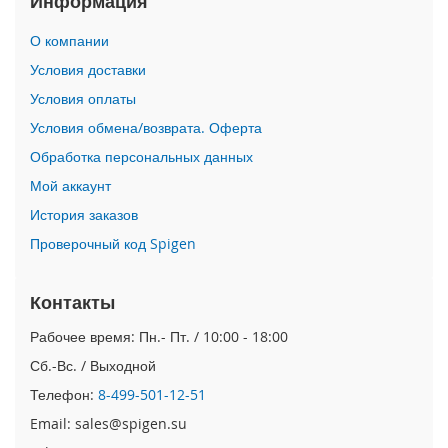
Информация
i
О компании
P
h
Условия доставки
o
Условия оплаты
n
e
Условия обмена/возврата. Оферта
1
Обработка персональных данных
7
P
Мой аккаунт
r
o
История заказов
Проверочный код Spigen
i
P
h
Контакты
o
n
Рабочее время: Пн.- Пт. / 10:00 - 18:00
e
Сб.-Вс. / Выходной
A
i
Телефон:
8-499-501-12-51
r
Email: sales@spigen.su
i