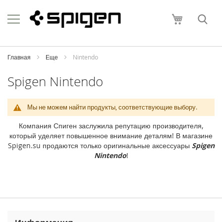
Skip
Apple
to
Моя корзи
Content
i
P
h
o
Главная
Еще
Nintendo
n
e
Spigen Nintendo
i
P
Мы не можем найти продукты, соответствующие выбору.
h
o
Компания Спиген заслужила репутацию производителя,
n
который уделяет повышенное внимание деталям! В магазине
e
Spigen.su продаются только оригинальные аксессуары
Spigen
1
Nintendo
!
7
P
r
o
M
a
x