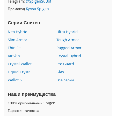
Telegram:
@SpigenSuBot
P
Промокод
Купон Spigen
h
o
n
Серии Спиген
e
1
Neo Hybrid
Ultra Hybrid
7
Slim Armor
Tough Armor
i
Thin Fit
Rugged Armor
P
h
AirSkin
Crystal Hybrid
o
n
Crystal Wallet
Pro Guard
e
Liquid Crystal
Glas
1
6
Wallet S
Все серии
P
r
o
Наши преимущества
M
a
100% оригинальный Spigen
x
Гарантия качества