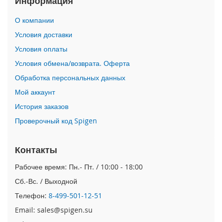
Информация
i
О компании
P
h
Условия доставки
o
Условия оплаты
n
e
Условия обмена/возврата. Оферта
1
Обработка персональных данных
7
P
Мой аккаунт
r
o
История заказов
Проверочный код Spigen
i
P
h
Контакты
o
n
Рабочее время: Пн.- Пт. / 10:00 - 18:00
e
Сб.-Вс. / Выходной
A
i
Телефон:
8-499-501-12-51
r
Email: sales@spigen.su
i