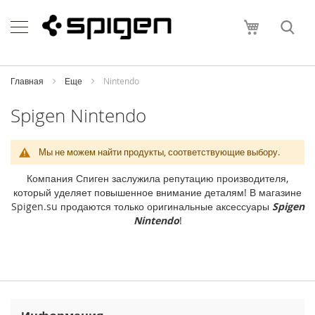
Skip
Apple
to
Моя корзи
Content
i
P
h
o
Главная
Еще
Nintendo
n
e
Spigen Nintendo
i
P
Мы не можем найти продукты, соответствующие выбору.
h
o
Компания Спиген заслужила репутацию производителя,
n
который уделяет повышенное внимание деталям! В магазине
e
Spigen.su продаются только оригинальные аксессуары
Spigen
1
Nintendo
!
7
P
r
o
M
a
x