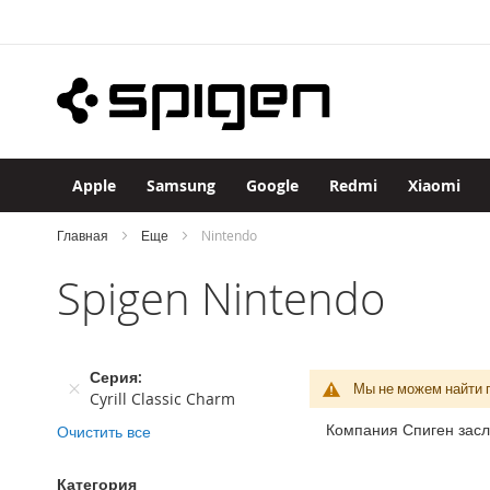
Apple
Skip
iPhone
to
iPhone
Content
17
Pro
Max
iPhone
17
Apple
Samsung
Google
Redmi
Xiaomi
Pro
iPhone
Главная
Еще
Nintendo
Air
Spigen Nintendo
iPhone
17
iPhone
16
Серия
Pro
Мы не можем найти 
Cyrill Classic Charm
Max
Компания Спиген засл
Очистить все
iPhone
16
Pro
Категория