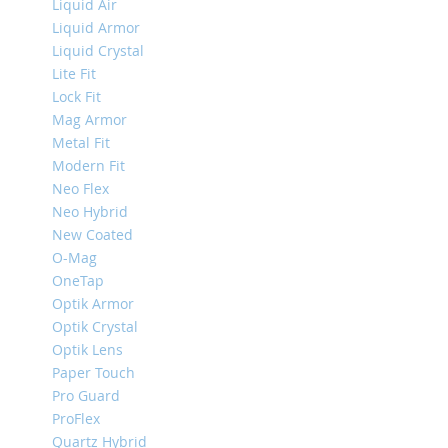
Liquid Air
Mini
Liquid Armor
iPhone
Liquid Crystal
11
Lite Fit
Pro
Lock Fit
Max
Mag Armor
iPhone
Metal Fit
11
Modern Fit
Pro
Neo Flex
iPhone
Neo Hybrid
11
New Coated
Другие
O-Mag
iPhone
OneTap
iPhone
Optik Armor
XS
Optik Crystal
Max
Optik Lens
iPhone
Paper Touch
XS
Pro Guard
iPhone
ProFlex
XR
Quartz Hybrid