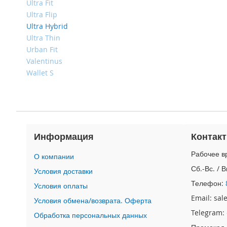
4
Ultra Fit
Ultra Flip
iPad
iPad
Ultra Hybrid
Pro
Ultra Thin
13
Urban Fit
(2024)
Valentinus
iPad
Wallet S
Pro
11
(2024)
iPad
Air
Информация
Контак
13
(2024)
Рабочее вр
О компании
iPad
Сб.-Вс. / 
Условия доставки
Air
11
Телефон:
Условия оплаты
(2024)
Email: sa
Условия обмена/возврата. Оферта
iPad
Telegram:
Обработка персональных данных
Mini