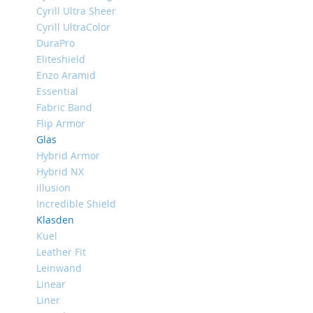
iPhone
Cyrill Ultra Sheer
13
Cyrill UltraColor
Pro
DuraPro
iPhone
Eliteshield
13
Enzo Aramid
Essential
iPhone
Fabric Band
13
Mini
Flip Armor
Glas
iPhone
Hybrid Armor
12
Pro
Hybrid NX
Max
illusion
Incredible Shield
iPhone
12
Klasden
/
Kuel
iPhone
Leather Fit
12
Leinwand
Pro
Linear
iPhone
Liner
12