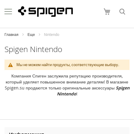
Skip
Apple
to
Моя корзи
Content
i
P
h
o
Главная
Еще
Nintendo
n
e
Spigen Nintendo
i
P
Мы не можем найти продукты, соответствующие выбору.
h
o
Компания Спиген заслужила репутацию производителя,
n
который уделяет повышенное внимание деталям! В магазине
e
Spigen.su продаются только оригинальные аксессуары
Spigen
1
Nintendo
!
7
P
r
o
M
a
x