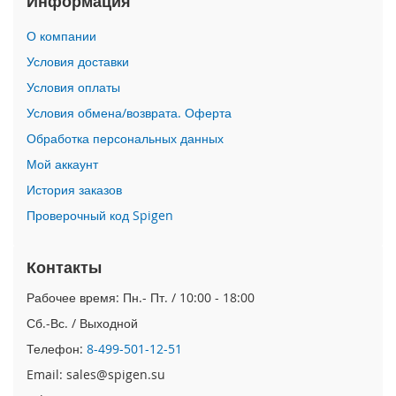
Информация
i
О компании
P
h
Условия доставки
o
Условия оплаты
n
e
Условия обмена/возврата. Оферта
1
Обработка персональных данных
7
P
Мой аккаунт
r
o
История заказов
Проверочный код Spigen
i
P
h
Контакты
o
n
Рабочее время: Пн.- Пт. / 10:00 - 18:00
e
Сб.-Вс. / Выходной
A
i
Телефон:
8-499-501-12-51
r
Email: sales@spigen.su
i