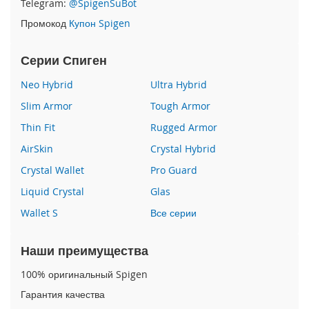
Telegram:
@SpigenSuBot
P
Промокод
Купон Spigen
h
o
n
Серии Спиген
e
1
Neo Hybrid
Ultra Hybrid
7
Slim Armor
Tough Armor
i
Thin Fit
Rugged Armor
P
h
AirSkin
Crystal Hybrid
o
n
Crystal Wallet
Pro Guard
e
Liquid Crystal
Glas
1
6
Wallet S
Все серии
P
r
o
Наши преимущества
M
a
100% оригинальный Spigen
x
Гарантия качества