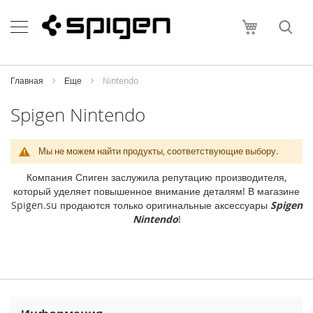
Skip
Apple
to
Моя корзи
Content
i
P
h
o
Главная
Еще
Nintendo
n
e
Spigen Nintendo
i
P
Мы не можем найти продукты, соответствующие выбору.
h
o
Компания Спиген заслужила репутацию производителя,
n
который уделяет повышенное внимание деталям! В магазине
e
Spigen.su продаются только оригинальные аксессуары
Spigen
1
Nintendo
!
7
P
r
o
M
a
x