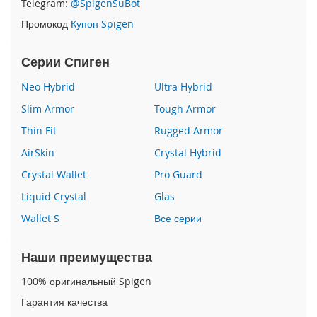
Telegram:
@SpigenSuBot
P
Промокод
Купон Spigen
h
o
n
Серии Спиген
e
1
Neo Hybrid
Ultra Hybrid
7
Slim Armor
Tough Armor
i
Thin Fit
Rugged Armor
P
h
AirSkin
Crystal Hybrid
o
n
Crystal Wallet
Pro Guard
e
Liquid Crystal
Glas
1
6
Wallet S
Все серии
P
r
o
Наши преимущества
M
a
100% оригинальный Spigen
x
Гарантия качества