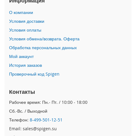
Информация
i
О компании
P
h
Условия доставки
o
Условия оплаты
n
e
Условия обмена/возврата. Оферта
1
Обработка персональных данных
7
P
Мой аккаунт
r
o
История заказов
Проверочный код Spigen
i
P
h
Контакты
o
n
Рабочее время: Пн.- Пт. / 10:00 - 18:00
e
Сб.-Вс. / Выходной
A
i
Телефон:
8-499-501-12-51
r
Email: sales@spigen.su
i