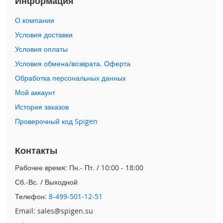
Информация
i
О компании
P
h
Условия доставки
o
Условия оплаты
n
e
Условия обмена/возврата. Оферта
1
Обработка персональных данных
7
P
Мой аккаунт
r
o
История заказов
Проверочный код Spigen
i
P
h
Контакты
o
n
Рабочее время: Пн.- Пт. / 10:00 - 18:00
e
Сб.-Вс. / Выходной
A
i
Телефон:
8-499-501-12-51
r
Email: sales@spigen.su
i