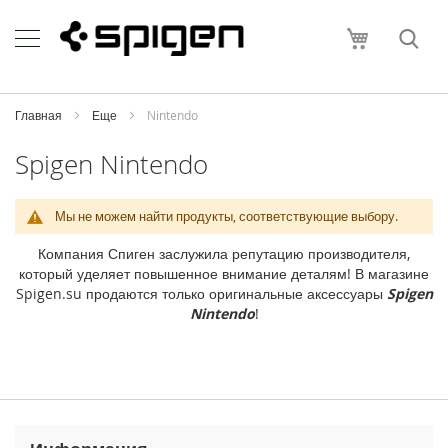
Skip
Apple
to
Моя корзи
Content
i
P
h
o
Главная
Еще
Nintendo
n
e
Spigen Nintendo
i
P
Мы не можем найти продукты, соответствующие выбору.
h
o
Компания Спиген заслужила репутацию производителя,
n
который уделяет повышенное внимание деталям! В магазине
e
Spigen.su продаются только оригинальные аксессуары
Spigen
1
Nintendo
!
7
P
r
o
M
a
x