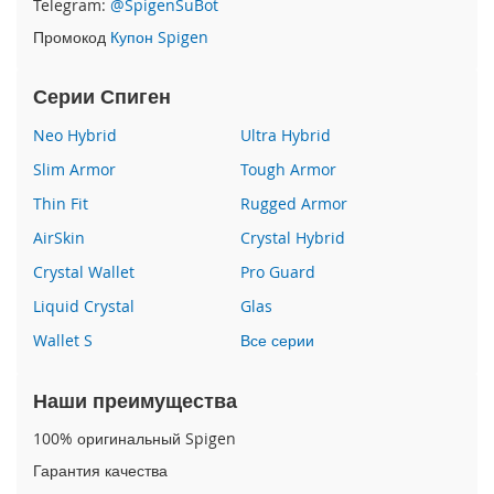
Telegram:
@SpigenSuBot
P
Промокод
Купон Spigen
h
o
n
Серии Спиген
e
1
Neo Hybrid
Ultra Hybrid
7
Slim Armor
Tough Armor
i
Thin Fit
Rugged Armor
P
h
AirSkin
Crystal Hybrid
o
n
Crystal Wallet
Pro Guard
e
Liquid Crystal
Glas
1
6
Wallet S
Все серии
P
r
o
Наши преимущества
M
a
100% оригинальный Spigen
x
Гарантия качества