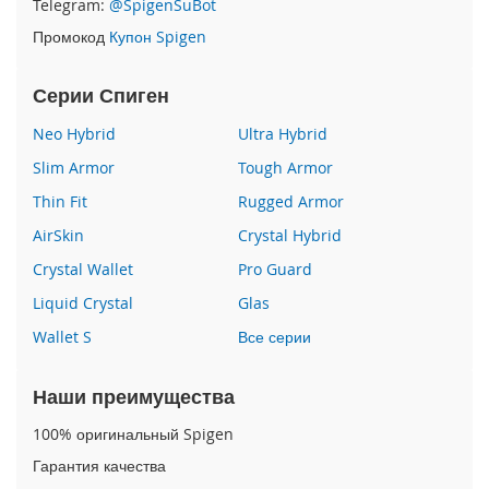
Telegram:
@SpigenSuBot
P
Промокод
Купон Spigen
h
o
n
Серии Спиген
e
1
Neo Hybrid
Ultra Hybrid
7
Slim Armor
Tough Armor
i
Thin Fit
Rugged Armor
P
h
AirSkin
Crystal Hybrid
o
n
Crystal Wallet
Pro Guard
e
Liquid Crystal
Glas
1
6
Wallet S
Все серии
P
r
o
Наши преимущества
M
a
100% оригинальный Spigen
x
Гарантия качества