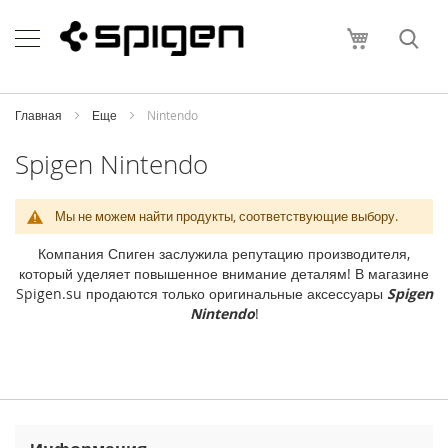
Skip
Apple
to
Моя корзи
Content
i
P
h
o
Главная
Еще
Nintendo
n
e
Spigen Nintendo
i
P
Мы не можем найти продукты, соответствующие выбору.
h
o
Компания Спиген заслужила репутацию производителя,
n
который уделяет повышенное внимание деталям! В магазине
e
Spigen.su продаются только оригинальные аксессуары
Spigen
1
Nintendo
!
7
P
r
o
M
a
x