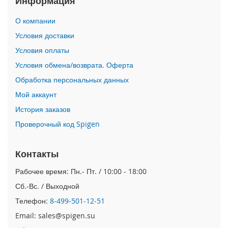
Информация
i
О компании
P
h
Условия доставки
o
Условия оплаты
n
e
Условия обмена/возврата. Оферта
1
Обработка персональных данных
7
P
Мой аккаунт
r
o
История заказов
Проверочный код Spigen
i
P
h
Контакты
o
n
Рабочее время: Пн.- Пт. / 10:00 - 18:00
e
Сб.-Вс. / Выходной
A
i
Телефон:
8-499-501-12-51
r
Email: sales@spigen.su
i