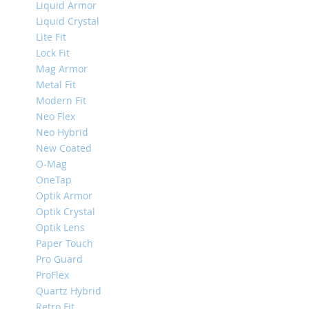
Liquid Armor
Mini
Liquid Crystal
iPhone
Lite Fit
11
Lock Fit
Pro
Mag Armor
Max
Metal Fit
iPhone
Modern Fit
11
Neo Flex
Pro
Neo Hybrid
iPhone
New Coated
11
O-Mag
Другие
OneTap
iPhone
Optik Armor
iPhone
Optik Crystal
XS
Optik Lens
Max
Paper Touch
iPhone
Pro Guard
XS
ProFlex
iPhone
Quartz Hybrid
XR
Retro Fit