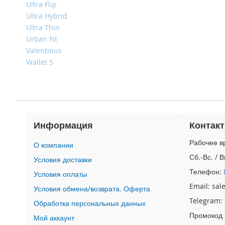
4
Ultra Flip
iPad
Ultra Hybrid
iPad
Ultra Thin
Pro
Urban Fit
13
Valentinus
(2024)
Wallet S
iPad
Pro
11
(2024)
iPad
Информация
Контак
Air
13
Рабочее вр
О компании
(2024)
Сб.-Вс. / 
Условия доставки
iPad
Air
Телефон:
Условия оплаты
11
Email: sa
Условия обмена/возврата. Оферта
(2024)
Telegram:
Обработка персональных данных
iPad
Промокод
Mini
Мой аккаунт