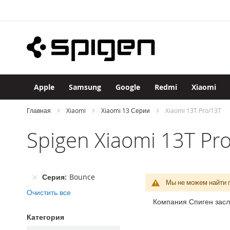
Apple
Skip
iPhone
to
iPhone
Content
17
Pro
Max
iPhone
17
Apple
Samsung
Google
Redmi
Xiaomi
Pro
iPhone
Главная
Xiaomi
Xiaomi 13 Серии
Xiaomi 13T Pro/13T
Air
Spigen Xiaomi 13T Pr
iPhone
17
iPhone
16
Серия
Bounce
Pro
Мы не можем найти 
Max
Очистить все
Компания Спиген засл
iPhone
16
Категория
Pro