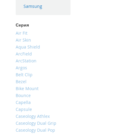
iPhone
Samsung
16
Plus
Серия
iPhone
Air Fit
16e
Air Skin
iPhone
Aqua Shield
16
ArcField
iPhone
ArcStation
15
Argos
Pro
Belt Clip
Max
Bezel
iPhone
Bike Mount
15
Bounce
Pro
Capella
iPhone
Capsule
15
Caseology Athlex
Plus
Caseology Dual Grip
iPhone
Caseology Dual Pop
15