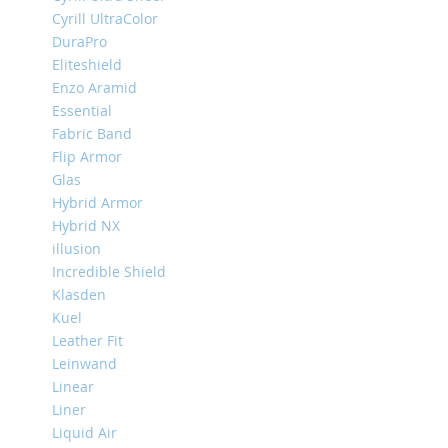
iPhone
Cyrill UltraColor
13
DuraPro
Pro
Eliteshield
iPhone
Enzo Aramid
13
Essential
Fabric Band
iPhone
13
Flip Armor
Mini
Glas
Hybrid Armor
iPhone
12
Hybrid NX
Pro
illusion
Max
Incredible Shield
iPhone
Klasden
12
Kuel
/
Leather Fit
iPhone
Leinwand
12
Linear
Pro
Liner
iPhone
Liquid Air
12