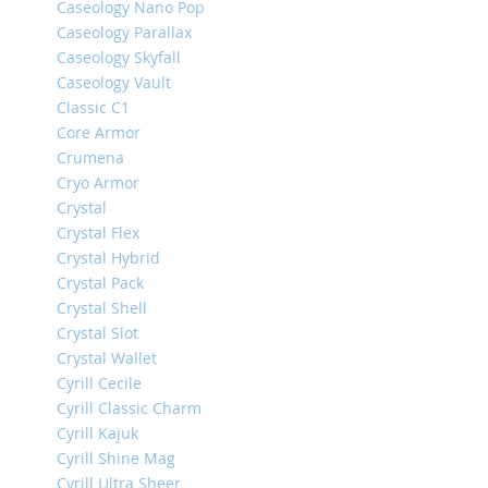
Caseology Nano Pop
iPhone
Caseology Parallax
14
Caseology Skyfall
Pro
Caseology Vault
Max
Classic C1
iPhone
Core Armor
14
Crumena
Pro
Cryo Armor
iPhone
Crystal
14
Crystal Flex
Plus
Crystal Hybrid
iPhone
Crystal Pack
14
Crystal Shell
iPhone
Crystal Slot
SE
Crystal Wallet
(2022/2020)/8/7
Cyrill Cecile
iPhone
Cyrill Classic Charm
13
Cyrill Kajuk
Pro
Cyrill Shine Mag
Max
Cyrill Ultra Sheer