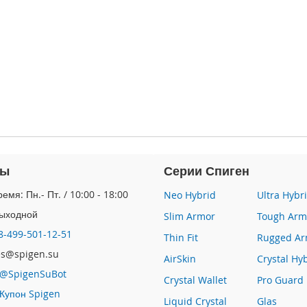
ты
Серии Спиген
емя: Пн.- Пт. / 10:00 - 18:00
Neo Hybrid
Ultra Hybr
Выходной
Slim Armor
Tough Arm
8-499-501-12-51
Thin Fit
Rugged Ar
les@spigen.su
AirSkin
Crystal Hy
@SpigenSuBot
Crystal Wallet
Pro Guard
Купон Spigen
Liquid Crystal
Glas