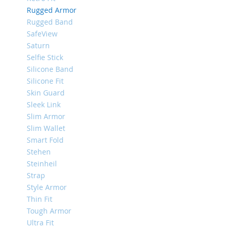
iPhone
Rugged Armor
8
Rugged Band
Plus
SafeView
iPhone
Saturn
6s
Selfie Stick
Plus
Silicone Band
Silicone Fit
iPhone
6s
Skin Guard
Sleek Link
iPhone
Slim Armor
SE
/
Slim Wallet
5s
Smart Fold
/
Stehen
5
Steinheil
iPhone
Strap
5c
Style Armor
Thin Fit
iPhone
4s
Tough Armor
/
Ultra Fit