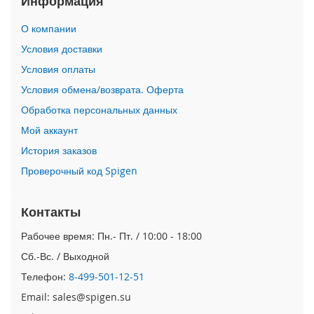
Информация
i
О компании
P
h
Условия доставки
o
Условия оплаты
n
e
Условия обмена/возврата. Оферта
1
Обработка персональных данных
7
P
Мой аккаунт
r
o
История заказов
Проверочный код Spigen
i
P
h
Контакты
o
n
Рабочее время: Пн.- Пт. / 10:00 - 18:00
e
Сб.-Вс. / Выходной
A
i
Телефон:
8-499-501-12-51
r
Email: sales@spigen.su
i