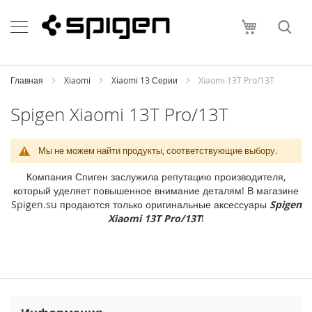
Skip
Apple
to
Моя корзи
Content
i
P
h
o
Главная
Xiaomi
Xiaomi 13 Серии
Xiaomi 13T Pro/13T
n
e
Spigen Xiaomi 13T Pro/13T
i
P
Мы не можем найти продукты, соответствующие выбору.
h
o
Компания Спиген заслужила репутацию производителя,
n
который уделяет повышенное внимание деталям! В магазине
e
Spigen.su продаются только оригинальные аксессуары
Spigen
1
Xiaomi 13T Pro/13T
!
7
P
r
o
M
a
x