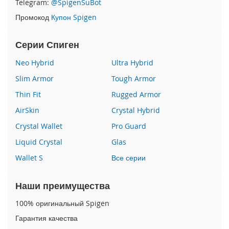
Telegram:
@SpigenSuBot
P
Промокод
Купон Spigen
h
o
n
Серии Спиген
e
1
Neo Hybrid
Ultra Hybrid
7
Slim Armor
Tough Armor
i
Thin Fit
Rugged Armor
P
h
AirSkin
Crystal Hybrid
o
n
Crystal Wallet
Pro Guard
e
Liquid Crystal
Glas
1
6
Wallet S
Все серии
P
r
o
Наши преимущества
M
a
100% оригинальный Spigen
x
Гарантия качества