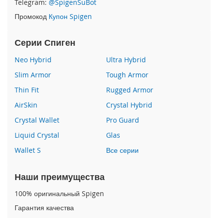
Telegram:
@SpigenSuBot
P
Промокод
Купон Spigen
h
o
n
Серии Спиген
e
1
Neo Hybrid
Ultra Hybrid
7
Slim Armor
Tough Armor
i
Thin Fit
Rugged Armor
P
h
AirSkin
Crystal Hybrid
o
n
Crystal Wallet
Pro Guard
e
Liquid Crystal
Glas
1
6
Wallet S
Все серии
P
r
o
Наши преимущества
M
a
100% оригинальный Spigen
x
Гарантия качества