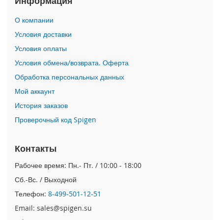
Информация
i
О компании
P
h
Условия доставки
o
Условия оплаты
n
e
Условия обмена/возврата. Оферта
1
Обработка персональных данных
7
P
Мой аккаунт
r
o
История заказов
Проверочный код Spigen
i
P
h
Контакты
o
n
Рабочее время: Пн.- Пт. / 10:00 - 18:00
e
Сб.-Вс. / Выходной
A
i
Телефон:
8-499-501-12-51
r
Email: sales@spigen.su
i