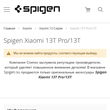
Skip
Apple
to
Моя корзи
Content
i
P
h
o
Главная
Xiaomi
Xiaomi 13 Серии
Xiaomi 13T Pro/13T
n
e
Spigen Xiaomi 13T Pro/13T
i
P
Мы не можем найти продукты, соответствующие выбору.
h
o
Компания Спиген заслужила репутацию производителя,
n
который уделяет повышенное внимание деталям! В магазине
e
Spigen.su продаются только оригинальные аксессуары
Spigen
1
Xiaomi 13T Pro/13T
!
7
P
r
o
M
a
x