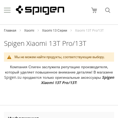
Skip
Apple
to
Моя корзи
Content
i
P
h
o
Главная
Xiaomi
Xiaomi 13 Серии
Xiaomi 13T Pro/13T
n
e
Spigen Xiaomi 13T Pro/13T
i
P
Мы не можем найти продукты, соответствующие выбору.
h
o
Компания Спиген заслужила репутацию производителя,
n
который уделяет повышенное внимание деталям! В магазине
e
Spigen.su продаются только оригинальные аксессуары
Spigen
1
Xiaomi 13T Pro/13T
!
7
P
r
o
M
a
x