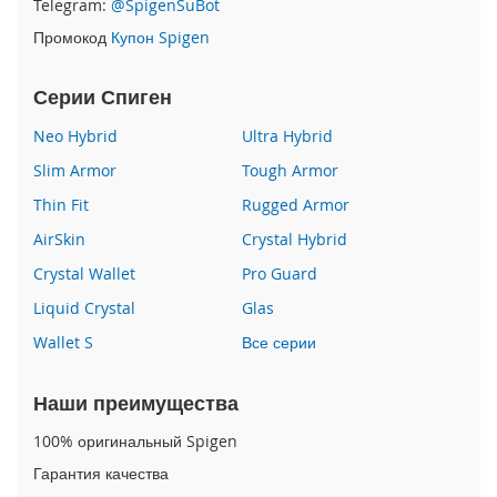
Telegram:
@SpigenSuBot
P
Промокод
Купон Spigen
h
o
n
Серии Спиген
e
1
Neo Hybrid
Ultra Hybrid
7
Slim Armor
Tough Armor
i
Thin Fit
Rugged Armor
P
h
AirSkin
Crystal Hybrid
o
n
Crystal Wallet
Pro Guard
e
Liquid Crystal
Glas
1
6
Wallet S
Все серии
P
r
o
Наши преимущества
M
a
100% оригинальный Spigen
x
Гарантия качества