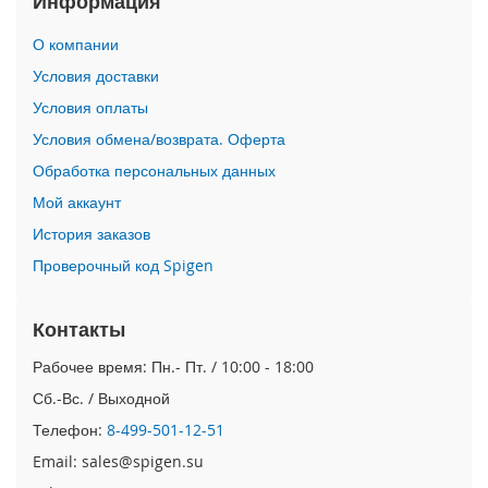
Информация
i
О компании
P
h
Условия доставки
o
Условия оплаты
n
e
Условия обмена/возврата. Оферта
1
Обработка персональных данных
7
P
Мой аккаунт
r
o
История заказов
Проверочный код Spigen
i
P
h
Контакты
o
n
Рабочее время: Пн.- Пт. / 10:00 - 18:00
e
Сб.-Вс. / Выходной
A
i
Телефон:
8-499-501-12-51
r
Email: sales@spigen.su
i