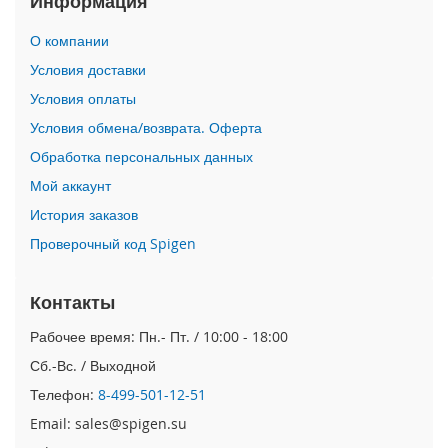
Информация
i
О компании
P
h
Условия доставки
o
Условия оплаты
n
e
Условия обмена/возврата. Оферта
1
Обработка персональных данных
7
P
Мой аккаунт
r
o
История заказов
Проверочный код Spigen
i
P
h
Контакты
o
n
Рабочее время: Пн.- Пт. / 10:00 - 18:00
e
Сб.-Вс. / Выходной
A
i
Телефон:
8-499-501-12-51
r
Email: sales@spigen.su
i