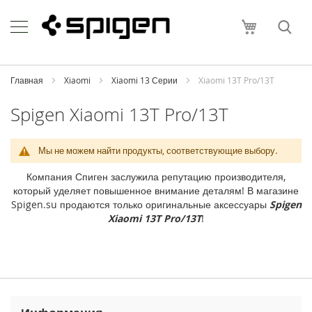
Skip
Apple
to
Моя корзи
Content
i
P
h
o
Главная
Xiaomi
Xiaomi 13 Серии
Xiaomi 13T Pro/13T
n
e
Spigen Xiaomi 13T Pro/13T
i
P
Мы не можем найти продукты, соответствующие выбору.
h
o
Компания Спиген заслужила репутацию производителя,
n
который уделяет повышенное внимание деталям! В магазине
e
Spigen.su продаются только оригинальные аксессуары
Spigen
1
Xiaomi 13T Pro/13T
!
7
P
r
o
M
a
x