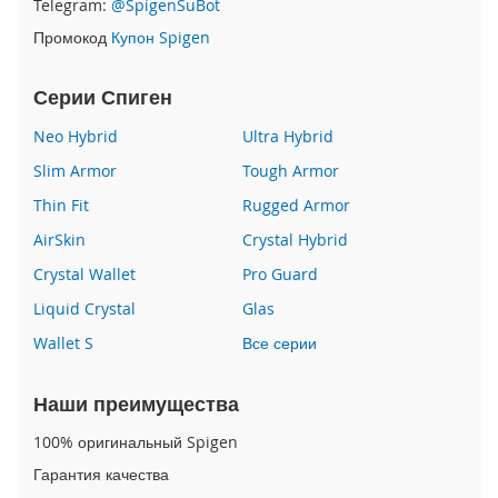
Telegram:
@SpigenSuBot
P
Промокод
Купон Spigen
h
o
n
Серии Спиген
e
1
Neo Hybrid
Ultra Hybrid
7
Slim Armor
Tough Armor
i
Thin Fit
Rugged Armor
P
h
AirSkin
Crystal Hybrid
o
n
Crystal Wallet
Pro Guard
e
Liquid Crystal
Glas
1
6
Wallet S
Все серии
P
r
o
Наши преимущества
M
a
100% оригинальный Spigen
x
Гарантия качества