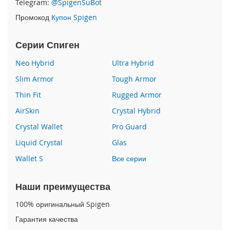
Telegram:
@SpigenSuBot
P
Промокод
Купон Spigen
h
o
n
Серии Спиген
e
1
Neo Hybrid
Ultra Hybrid
7
Slim Armor
Tough Armor
i
Thin Fit
Rugged Armor
P
h
AirSkin
Crystal Hybrid
o
n
Crystal Wallet
Pro Guard
e
Liquid Crystal
Glas
1
6
Wallet S
Все серии
P
r
o
Наши преимущества
M
a
100% оригинальный Spigen
x
Гарантия качества