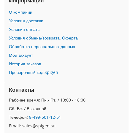
Информация
i
О компании
P
h
Условия доставки
o
Условия оплаты
n
e
Условия обмена/возврата. Оферта
1
Обработка персональных данных
7
P
Мой аккаунт
r
o
История заказов
Проверочный код Spigen
i
P
h
Контакты
o
n
Рабочее время: Пн.- Пт. / 10:00 - 18:00
e
Сб.-Вс. / Выходной
A
i
Телефон:
8-499-501-12-51
r
Email: sales@spigen.su
i