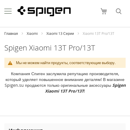
Skip
Apple
to
Моя корзи
Content
i
P
h
o
Главная
Xiaomi
Xiaomi 13 Серии
Xiaomi 13T Pro/13T
n
e
Spigen Xiaomi 13T Pro/13T
i
P
Мы не можем найти продукты, соответствующие выбору.
h
o
Компания Спиген заслужила репутацию производителя,
n
который уделяет повышенное внимание деталям! В магазине
e
Spigen.su продаются только оригинальные аксессуары
Spigen
1
Xiaomi 13T Pro/13T
!
7
P
r
o
M
a
x