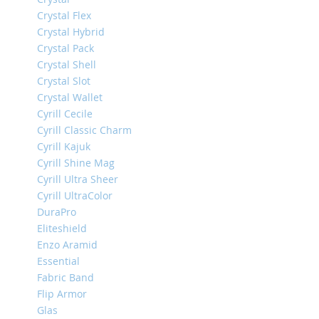
iPhone
Crystal Flex
13
Crystal Hybrid
Pro
Crystal Pack
iPhone
Crystal Shell
13
Crystal Slot
iPhone
Crystal Wallet
13
Cyrill Cecile
Mini
Cyrill Classic Charm
iPhone
Cyrill Kajuk
12
Cyrill Shine Mag
Pro
Cyrill Ultra Sheer
Max
Cyrill UltraColor
iPhone
DuraPro
12
Eliteshield
/
Enzo Aramid
iPhone
Essential
12
Fabric Band
Pro
Flip Armor
iPhone
Glas
12