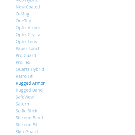
iPhone
New Coated
8
O-Mag
Plus
OneTap
iPhone
Optik Armor
6s
Optik Crystal
Plus
Optik Lens
iPhone
Paper Touch
6s
Pro Guard
ProFlex
iPhone
SE
Quartz Hybrid
/
Retro Fit
5s
Rugged Armor
/
Rugged Band
5
SafeView
iPhone
Saturn
5c
Selfie Stick
iPhone
Silicone Band
4s
Silicone Fit
/
Skin Guard