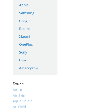
iPhone
Apple
16
Samsung
Plus
Google
iPhone
16e
Redmi
iPhone
Xiaomi
16
OnePlus
iPhone
15
Sony
Pro
Еще
Max
Аксессуары
iPhone
15
Pro
Серия
iPhone
Air Fit
15
Air Skin
Plus
Aqua Shield
iPhone
ArcField
15