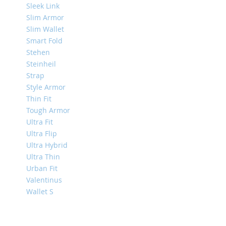
4
Sleek Link
iPad
Slim Armor
iPad
Slim Wallet
Pro
Smart Fold
13
Stehen
(2024)
Steinheil
iPad
Strap
Pro
Style Armor
11
Thin Fit
(2024)
Tough Armor
iPad
Ultra Fit
Air
Ultra Flip
13
Ultra Hybrid
(2024)
Ultra Thin
iPad
Urban Fit
Air
Valentinus
11
Wallet S
(2024)
iPad
Mini