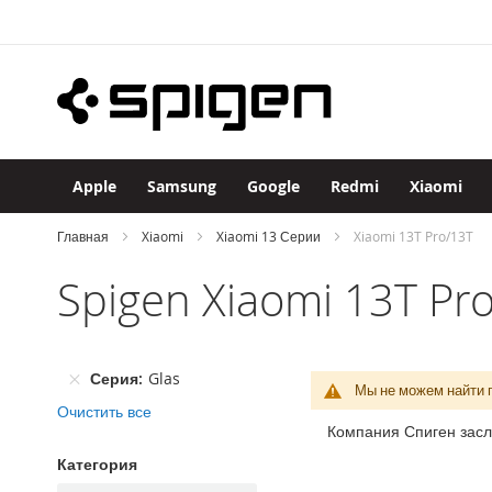
Apple
Skip
iPhone
to
iPhone
Content
17
Pro
Max
iPhone
17
Apple
Samsung
Google
Redmi
Xiaomi
Pro
iPhone
Главная
Xiaomi
Xiaomi 13 Серии
Xiaomi 13T Pro/13T
Air
Spigen Xiaomi 13T Pr
iPhone
17
iPhone
16
Серия
Glas
Pro
Мы не можем найти 
Max
Очистить все
Компания Спиген засл
iPhone
16
Категория
Pro