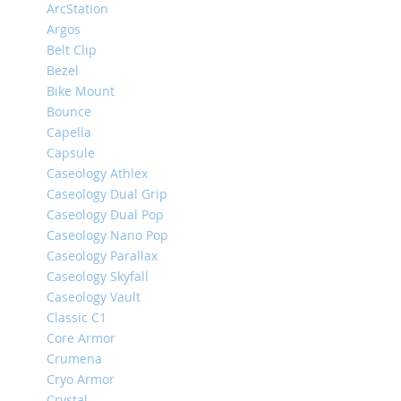
ArcStation
iPhone
Argos
14
Belt Clip
Pro
Bezel
Max
Bike Mount
iPhone
Bounce
14
Capella
Pro
Capsule
iPhone
Caseology Athlex
14
Caseology Dual Grip
Plus
Caseology Dual Pop
iPhone
Caseology Nano Pop
14
Caseology Parallax
iPhone
Caseology Skyfall
SE
Caseology Vault
(2022/2020)/8/7
Classic C1
iPhone
Core Armor
13
Crumena
Pro
Cryo Armor
Max
Crystal