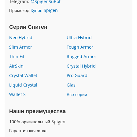
Telegram:
@SpigenSuBot
P
Промокод
Купон Spigen
h
o
n
Серии Спиген
e
1
Neo Hybrid
Ultra Hybrid
7
Slim Armor
Tough Armor
i
Thin Fit
Rugged Armor
P
h
AirSkin
Crystal Hybrid
o
n
Crystal Wallet
Pro Guard
e
Liquid Crystal
Glas
1
6
Wallet S
Все серии
P
r
o
Наши преимущества
M
a
100% оригинальный Spigen
x
Гарантия качества