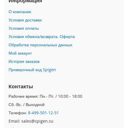
Информация
i
О компании
P
h
Условия доставки
o
Условия оплаты
n
e
Условия обмена/возврата. Оферта
1
Обработка персональных данных
7
P
Мой аккаунт
r
o
История заказов
Проверочный код Spigen
i
P
h
Контакты
o
n
Рабочее время: Пн.- Пт. / 10:00 - 18:00
e
Сб.-Вс. / Выходной
A
i
Телефон:
8-499-501-12-51
r
Email: sales@spigen.su
i