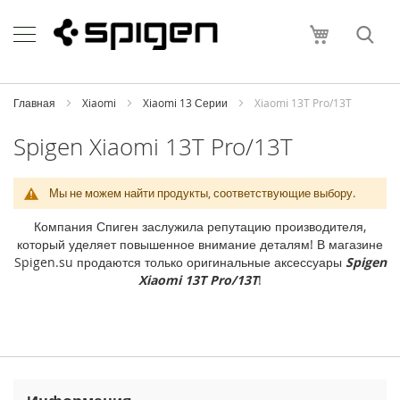
Skip
Apple
to
Моя корзи
Content
i
P
h
o
Главная
Xiaomi
Xiaomi 13 Серии
Xiaomi 13T Pro/13T
n
e
Spigen Xiaomi 13T Pro/13T
i
P
Мы не можем найти продукты, соответствующие выбору.
h
o
Компания Спиген заслужила репутацию производителя,
n
который уделяет повышенное внимание деталям! В магазине
e
Spigen.su продаются только оригинальные аксессуары
Spigen
1
Xiaomi 13T Pro/13T
!
7
P
r
o
M
a
x