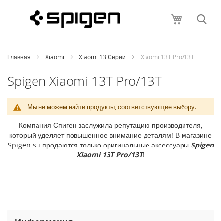
Skip
Apple
to
Моя корзи
Content
i
P
h
o
Главная
Xiaomi
Xiaomi 13 Серии
Xiaomi 13T Pro/13T
n
e
Spigen Xiaomi 13T Pro/13T
i
P
Мы не можем найти продукты, соответствующие выбору.
h
o
Компания Спиген заслужила репутацию производителя,
n
который уделяет повышенное внимание деталям! В магазине
e
Spigen.su продаются только оригинальные аксессуары
Spigen
1
Xiaomi 13T Pro/13T
!
7
P
r
o
M
a
x