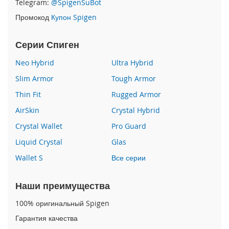
Telegram:
@SpigenSuBot
P
Промокод
Купон Spigen
h
o
n
Серии Спиген
e
1
Neo Hybrid
Ultra Hybrid
7
Slim Armor
Tough Armor
i
Thin Fit
Rugged Armor
P
h
AirSkin
Crystal Hybrid
o
n
Crystal Wallet
Pro Guard
e
Liquid Crystal
Glas
1
6
Wallet S
Все серии
P
r
o
Наши преимущества
M
a
100% оригинальный Spigen
x
Гарантия качества