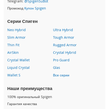
Telegram:
@SpigenSuBot
P
Промокод
Купон Spigen
h
o
n
Серии Спиген
e
1
Neo Hybrid
Ultra Hybrid
7
Slim Armor
Tough Armor
i
Thin Fit
Rugged Armor
P
h
AirSkin
Crystal Hybrid
o
n
Crystal Wallet
Pro Guard
e
Liquid Crystal
Glas
1
6
Wallet S
Все серии
P
r
o
Наши преимущества
M
a
100% оригинальный Spigen
x
Гарантия качества