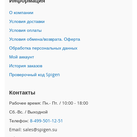
Информация
i
О компании
P
h
Условия доставки
o
Условия оплаты
n
e
Условия обмена/возврата. Оферта
1
Обработка персональных данных
7
P
Мой аккаунт
r
o
История заказов
Проверочный код Spigen
i
P
h
Контакты
o
n
Рабочее время: Пн.- Пт. / 10:00 - 18:00
e
Сб.-Вс. / Выходной
A
i
Телефон:
8-499-501-12-51
r
Email: sales@spigen.su
i